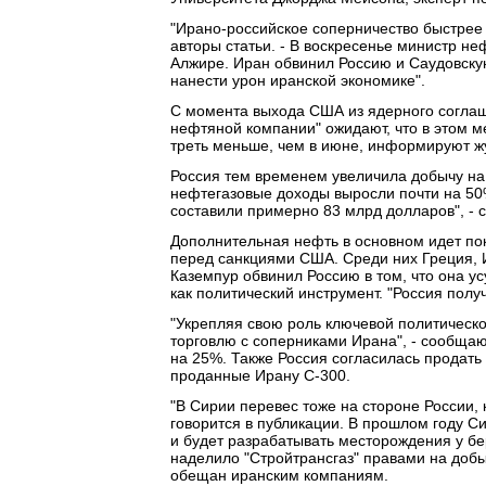
"Ирано-российское соперничество быстрее
авторы статьи. - В воскресенье министр н
Алжире. Иран обвинил Россию и Саудовскую
нанести урон иранской экономике".
С момента выхода США из ядерного соглаш
нефтяной компании" ожидают, что в этом м
треть меньше, чем в июне, информируют жу
Россия тем временем увеличила добычу на 
нефтегазовые доходы выросли почти на 50
составили примерно 83 млрд долларов", - 
Дополнительная нефть в основном идет по
перед санкциями США. Среди них Греция, 
Каземпур обвинил Россию в том, что она у
как политический инструмент. "Россия полу
"Укрепляя свою роль ключевой политическо
торговлю с соперниками Ирана", - сообщаю
на 25%. Также Россия согласилась продать
проданные Ирану С-300.
"В Сирии перевес тоже на стороне России, 
говорится в публикации. В прошлом году С
и будет разрабатывать месторождения у бе
наделило "Стройтрансгаз" правами на доб
обещан иранским компаниям.