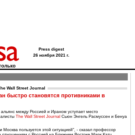
Press digest
26 ноября 2021 г.
только
e Wall Street Journal
ан быстро становятся противниками в
й альянс между Россией и Ираном уступает место
налисты
The Wall Street Journal
Сьюн Энгель Расмуссен и Бенуа
и Москва пользуется этой ситуацией", - сказал профессор
о отношениям с Россией на Ближнем Востоке Марк Катц.