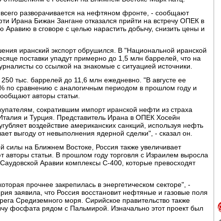
 всего разворачивается на нефтяном фронте, - сообщают
ефти Ирана Бижан Зангане отказался прийти на встречу ОПЕК в
 Аравию в сговоре с целью нарастить добычу, снизить цены и
ения иранский экспорт обрушился. В "Национальной иранской
есяце поставки упадут примерно до 1,5 млн баррелей, что на
рналисты со ссылкой на знакомые с ситуацией источники.
250 тыс. баррелей до 11,6 млн ежедневно. "В августе ее
% по сравнению с аналогичным периодом в прошлом году и
сообщают авторы статьи.
купателям, сократившим импорт иранской нефти из страха
Италия и Турция. Представитель Ирана в ОПЕК Хосейн
сугубляет воздействие американских санкций, используя нефть
чает выгоду от невыполнения ядерной сделки", - сказал он.
й силы на Ближнем Востоке, Россия также увеличивает
т авторы статьи. В прошлом году торговля с Израилем выросла
 Саудовской Аравии комплексы С-400, которые превосходят
которая прочнее закрепилась в энергетическом секторе", -
ирия заявила, что Россия восстановит нефтяные и газовые поля
рега Средиземного моря. Сирийское правительство также
ычу фосфата рядом с Пальмирой. Изначально этот проект был