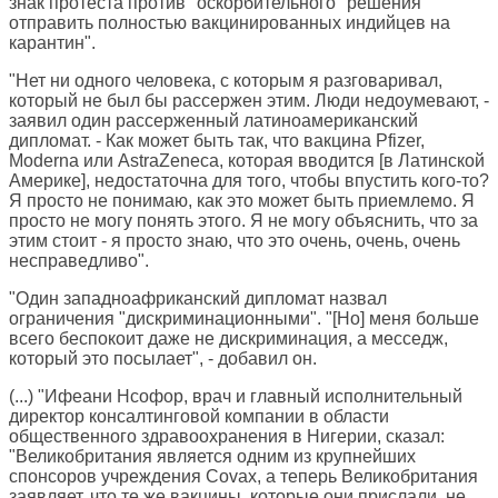
знак протеста против "оскорбительного" решения
отправить полностью вакцинированных индийцев на
карантин".
"Нет ни одного человека, с которым я разговаривал,
который не был бы рассержен этим. Люди недоумевают, -
заявил один рассерженный латиноамериканский
дипломат. - Как может быть так, что вакцина Pfizer,
Moderna или AstraZeneca, которая вводится [в Латинской
Америке], недостаточна для того, чтобы впустить кого-то?
Я просто не понимаю, как это может быть приемлемо. Я
просто не могу понять этого. Я не могу объяснить, что за
этим стоит - я просто знаю, что это очень, очень, очень
несправедливо".
"Один западноафриканский дипломат назвал
ограничения "дискриминационными". "[Но] меня больше
всего беспокоит даже не дискриминация, а месседж,
который это посылает", - добавил он.
(...) "Ифеани Нсофор, врач и главный исполнительный
директор консалтинговой компании в области
общественного здравоохранения в Нигерии, сказал:
"Великобритания является одним из крупнейших
спонсоров учреждения Covax, а теперь Великобритания
заявляет, что те же вакцины, которые они прислали, не