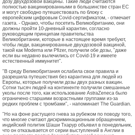
дозу двухдозовой вакцины. Такие люди считаются
полностью вакцинированными в большинстве стран ЕС
и могут свободно путешествовать по блоку с
европейским цифровым Covid-сертификатом, - отмечает
газета. - Однако, чтобы посетить Великобританию, они
должны пройти 10-дневный карантин, согласно
руководящим принципам правительства
Великобритании, которые в настоящее время требуют,
чтобы люди, вакцинированные двухдозовой вакциной,
такой как Moderna или Pfizer, получили обе дозы, "даже
если вы недавно вылечились от Covid-19 и имеете
естественный иммунитет".
"В среду Великобритания ослабила свои правила и
разрешила путешествия без карантина для людей из
Европы, которые получили дозы двух разных вакцин.
Сотни тысяч людей на континенте получили смешанные
уколы после того, как использование AstraZeneca было
ограничено старшими возрастными группами из-за
редких проблем с тромбами", - напоминает The Guardian.
"Но на фоне растущего гнева за рубежом по поводу того,
что многие считают дискриминационным обращением,
индийский политик Шаши Тхарур объявил в понедельник,
что он отказывается от серии выступлений в Англии в