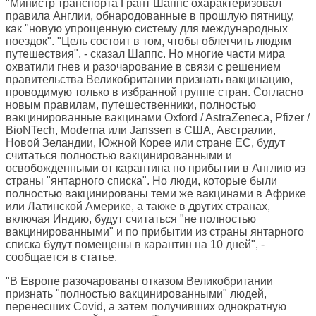
"Министр транспорта Грант Шаппс охарактеризовал
правила Англии, обнародованные в прошлую пятницу,
как "новую упрощенную систему для международных
поездок". "Цель состоит в том, чтобы облегчить людям
путешествия", - сказал Шаппс. Но многие части мира
охватили гнев и разочарование в связи с решением
правительства Великобритании признать вакцинацию,
проводимую только в избранной группе стран. Согласно
новым правилам, путешественники, полностью
вакцинированные вакцинами Oxford / AstraZeneca, Pfizer /
BioNTech, Moderna или Janssen в США, Австралии,
Новой Зеландии, Южной Корее или стране ЕС, будут
считаться полностью вакцинированными и
освобожденными от карантина по прибытии в Англию из
страны "янтарного списка". Но люди, которые были
полностью вакцинированы теми же вакцинами в Африке
или Латинской Америке, а также в других странах,
включая Индию, будут считаться "не полностью
вакцинированными" и по прибытии из страны янтарного
списка будут помещены в карантин на 10 дней", -
сообщается в статье.
"В Европе разочарованы отказом Великобритании
признать "полностью вакцинированными" людей,
перенесших Covid, а затем получивших однократную