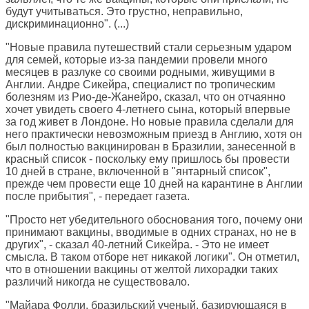
будут учитываться. Это грустно, неправильно,
дискриминационно". (...)
"Новые правила путешествий стали серьезным ударом
для семей, которые из-за пандемии провели много
месяцев в разлуке со своими родными, живущими в
Англии. Андре Сикейра, специалист по тропическим
болезням из Рио-де-Жанейро, сказал, что он отчаянно
хочет увидеть своего 4-летнего сына, который впервые
за год живет в Лондоне. Но новые правила сделали для
него практически невозможным приезд в Англию, хотя он
был полностью вакцинирован в Бразилии, занесенной в
красный список - поскольку ему пришлось бы провести
10 дней в стране, включенной в "янтарный список",
прежде чем провести еще 10 дней на карантине в Англии
после прибытия", - передает газета.
"Просто нет убедительного обоснования того, почему они
принимают вакцины, вводимые в одних странах, но не в
других", - сказал 40-летний Сикейра. - Это не имеет
смысла. В таком отборе нет никакой логики". Он отметил,
что в отношении вакцины от желтой лихорадки таких
различий никогда не существовало.
"Майара Фолли, бразильский ученый, базирующаяся в