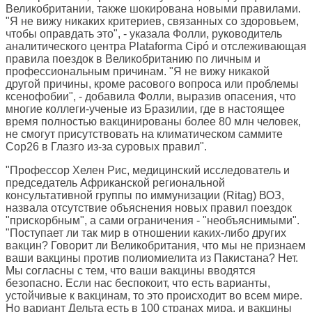
Великобритании, также шокирована новыми правилами.
"Я не вижу никаких критериев, связанных со здоровьем,
чтобы оправдать это", - указала Фолли, руководитель
аналитического центра Plataforma Cipó и отслеживающая
правила поездок в Великобританию по личным и
профессиональным причинам. "Я не вижу никакой
другой причины, кроме расового вопроса или проблемы
ксенофобии", - добавила Фолли, выразив опасения, что
многие коллеги-ученые из Бразилии, где в настоящее
время полностью вакцинированы более 80 млн человек,
не смогут присутствовать на климатическом саммите
Cop26 в Глазго из-за суровых правил".
"Профессор Хелен Рис, медицинский исследователь и
председатель Африканской региональной
консультативной группы по иммунизации (Ritag) ВОЗ,
назвала отсутствие объяснения новых правил поездок
"прискорбным", а сами ограничения - "необъяснимыми".
"Поступает ли так мир в отношении каких-либо других
вакцин? Говорит ли Великобритания, что мы не признаем
ваши вакцины против полиомиелита из Пакистана? Нет.
Мы согласны с тем, что ваши вакцины вводятся
безопасно. Если нас беспокоит, что есть варианты,
устойчивые к вакцинам, то это происходит во всем мире.
Но вариант Дельта есть в 100 странах мира, и вакцины