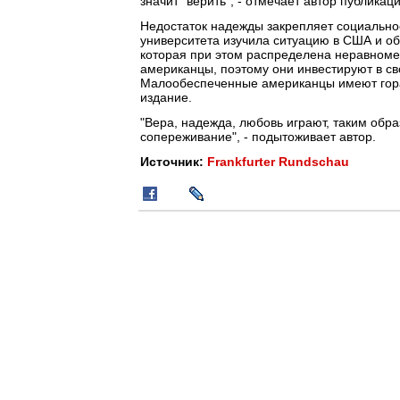
значит "верить", - отмечает автор публикаци
Недостаток надежды закрепляет социальное
университета изучила ситуацию в США и о
которая при этом распределена неравноме
американцы, поэтому они инвестируют в св
Малообеспеченные американцы имеют гора
издание.
"Вера, надежда, любовь играют, таким обра
сопереживание", - подытоживает автор.
Источник:
Frankfurter Rundschau