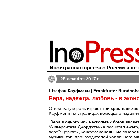
Иностранная пресса о России и не 
25 декабря 2017 г.
Штефан Кауфманн | Frankfurter Rundsch
Вера, надежда, любовь - в экон
О том, какую роль играют три христиански
Кауфманн на страницах немецкого издани
"Вера в одного или нескольких богов явля
Университета Джорджтауна посчитал ежег
вере": церквей, конфессиональных лазарет
музыкантов, производителей халяльного м