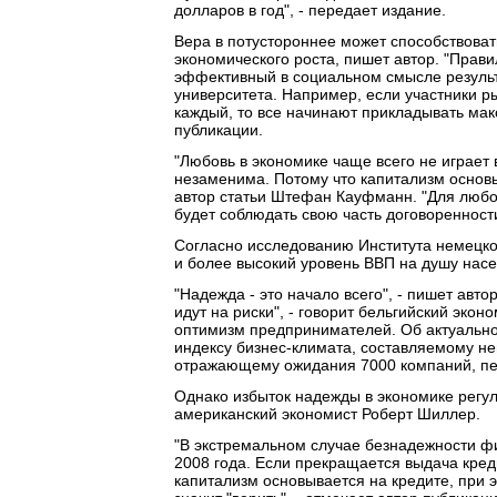
долларов в год", - передает издание.
Вера в потустороннее может способствоват
экономического роста, пишет автор. "Прав
эффективный в социальном смысле результа
университета. Например, если участники ры
каждый, то все начинают прикладывать мак
публикации.
"Любовь в экономике чаще всего не играет
незаменима. Потому что капитализм основыв
автор статьи Штефан Кауфманн. "Для любог
будет соблюдать свою часть договоренности
Согласно исследованию Института немецко
и более высокий уровень ВВП на душу насе
"Надежда - это начало всего", - пишет авт
идут на риски", - говорит бельгийский эко
оптимизм предпринимателей. Об актуально
индексу бизнес-климата, составляемому н
отражающему ожидания 7000 компаний, пе
Однако избыток надежды в экономике регу
американский экономист Роберт Шиллер.
"В экстремальном случае безнадежности фин
2008 года. Если прекращается выдача креди
капитализм основывается на кредите, при эт