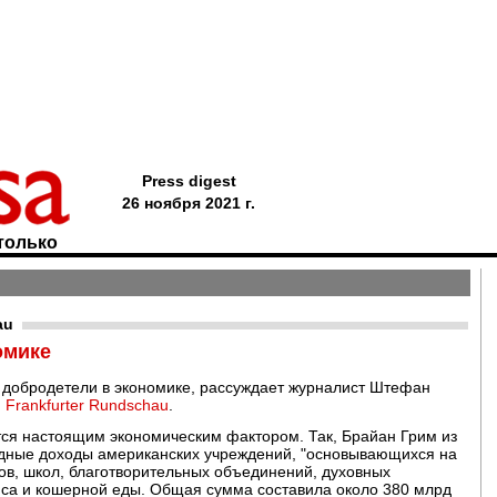
Press digest
26 ноября 2021 г.
только
au
омике
е добродетели в экономике, рассуждает журналист Штефан
я
Frankfurter Rundschau
.
ется настоящим экономическим фактором. Так, Брайан Грим из
одные доходы американских учреждений, "основывающихся на
ов, школ, благотворительных объединений, духовных
яса и кошерной еды. Общая сумма составила около 380 млрд