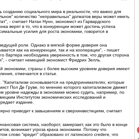
ь созданию социального мира в реальности, что важно для
ильное" количество "неправильных" догматов веры может иметь
т", - считает Натан Нунн, экономист из Гарвардского
нка верят в то, что в конкуренции может достичь успеха
симальные усилия для роста экономики, говорится в
 ведущей роли. Однако в мягкой форме доверия она
ается как на конкуренции, так и на кооперации", - пишет
о бартера необходима уверенность в том, что другая сторона
", - считает немецкий экономист Фридрих Зелль.
й экономики, страны с более высоким уровнем доверия имеют
ления, отмечается в статье.
ор. "Капитализм основывается на предпринимателях, которые
номист Пол Де Груве, по мнению которого капитализмом движет
м уровне надежды в экономике можно судить, например, по
емецким Институтом экономических исследований и
редает издание.
лярно приводит к завышениям и сверхинвестициям, считает
ансовая система, наоборот, замерзает, как это было в конце
тов, возникает угроза краха экономики. Потому что
ом слово "кредит" образовано от латинского credere, что