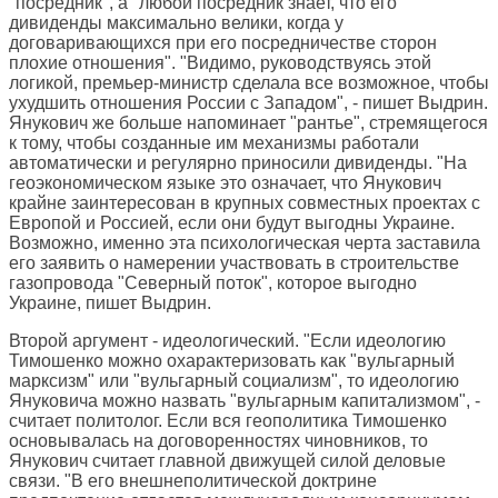
"посредник", а "любой посредник знает, что его
дивиденды максимально велики, когда у
договаривающихся при его посредничестве сторон
плохие отношения". "Видимо, руководствуясь этой
логикой, премьер-министр сделала все возможное, чтобы
ухудшить отношения России с Западом", - пишет Выдрин.
Янукович же больше напоминает "рантье", стремящегося
к тому, чтобы созданные им механизмы работали
автоматически и регулярно приносили дивиденды. "На
геоэкономическом языке это означает, что Янукович
крайне заинтересован в крупных совместных проектах с
Европой и Россией, если они будут выгодны Украине.
Возможно, именно эта психологическая черта заставила
его заявить о намерении участвовать в строительстве
газопровода "Северный поток", которое выгодно
Украине, пишет Выдрин.
Второй аргумент - идеологический. "Если идеологию
Тимошенко можно охарактеризовать как "вульгарный
марксизм" или "вульгарный социализм", то идеологию
Януковича можно назвать "вульгарным капитализмом", -
считает политолог. Если вся геополитика Тимошенко
основывалась на договоренностях чиновников, то
Янукович считает главной движущей силой деловые
связи. "В его внешнеполитической доктрине