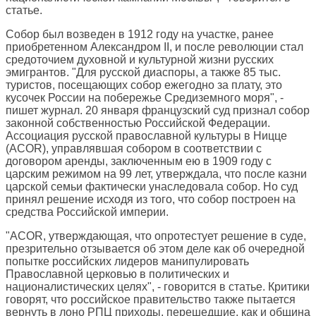
статье.
Собор был возведен в 1912 году на участке, ранее
приобретенном Александром II, и после революции стал
средоточием духовной и культурной жизни русских
эмигрантов. "Для русской диаспоры, а также 85 тыс.
туристов, посещающих собор ежегодно за плату, это
кусочек России на побережье Средиземного моря", -
пишет журнал. 20 января французский суд признал собор
законной собственностью Российской Федерации.
Ассоциация русской православной культуры в Ницце
(ACOR), управлявшая собором в соответствии с
договором аренды, заключенным ею в 1909 году с
царским режимом на 99 лет, утверждала, что после казни
царской семьи фактически унаследовала собор. Но суд
принял решение исходя из того, что собор построен на
средства Российской империи.
"ACOR, утверждающая, что опротестует решение в суде,
презрительно отзывается об этом деле как об очередной
попытке российских лидеров манипулировать
Православной церковью в политических и
националистических целях", - говорится в статье. Критики
говорят, что российское правительство также пытается
вернуть в лоно РПЦ приходы, перешедшие, как и община