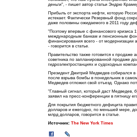
деньги", - пишет автор статьи Эндрю Краме
Прибыль от экспорта нефти, которую Росс
истекает. Фактически Резервный фонд сокр
даже половины ожидаемого в 2011 году де
"Поэтому впервые с финансового кризиса 19
международным банкам и пенсионным фон
финансирования всего - от модернизации а
- говорится в статье.
Правительство также готовится к продаже ак
советника по запланированной продаже до
гидроэлектростанциях и судоходных компан
Президент Дмитрий Медведев собирался в 
после взрыва бомбы в понедельник в самом
Медведев отложил свой отъезд. Однако пот
"Главный сигнал, который даст Медведев, б
заявил на пресс-конференции в пятницу е
Для покрытия бюджетного дефицита правит
долларов и ежегодно, по меньшей мере, до
млрд долларов, говорится в статье.
Источник:
The New York Times