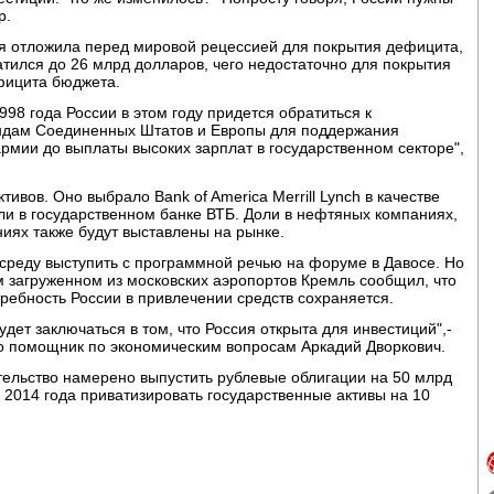
р.
ия отложила перед мировой рецессией для покрытия дефицита,
атился до 26 млрд долларов, чего недостаточно для покрытия
фицита бюджета.
98 года России в этом году придется обратиться к
дам Соединенных Штатов и Европы для поддержания
рмии до выплаты высоких зарплат в государственном секторе",
тивов. Оно выбрало Bank of America Merrill Lynch в качестве
ли в государственном банке ВТБ. Доли в нефтяных компаниях,
иях также будут выставлены на рынке.
среду выступить с программной речью на форуме в Давосе. Но
 загруженном из московских аэропортов Кремль сообщил, что
ребность России в привлечении средств сохраняется.
удет заключаться в том, что Россия открыта для инвестиций",-
го помощник по экономическим вопросам Аркадий Дворкович.
ельство намерено выпустить рублевые облигации на 50 млрд
 2014 года приватизировать государственные активы на 10