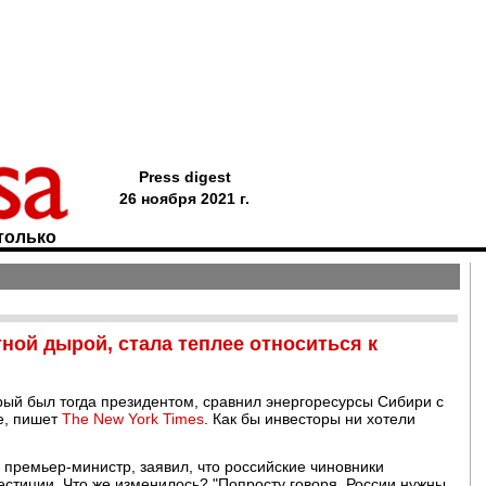
Press digest
26 ноября 2021 г.
только
ной дырой, стала теплее относиться к
рый был тогда президентом, сравнил энергоресурсы Сибири с
ке, пишет
The New York Times
. Как бы инвесторы ни хотели
премьер-министр, заявил, что российские чиновники
стиции. Что же изменилось? "Попросту говоря, России нужны