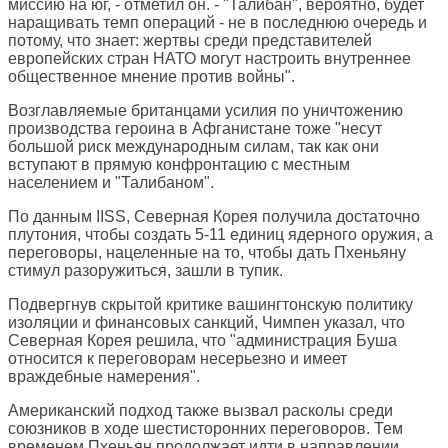
миссию на юг, - отметил он. - "Талибан", вероятно, будет
наращивать темп операций - не в последнюю очередь и
потому, что знает: жертвы среди представителей
европейских стран НАТО могут настроить внутреннее
общественное мнение против войны".
Возглавляемые британцами усилия по уничтожению
производства героина в Афганистане тоже "несут
большой риск международным силам, так как они
вступают в прямую конфронтацию с местным
населением и "Талибаном".
По данным IISS, Северная Корея получила достаточно
плутония, чтобы создать 5-11 единиц ядерного оружия, а
переговоры, нацеленные на то, чтобы дать Пхеньяну
стимул разоружиться, зашли в тупик.
Подвергнув скрытой критике вашингтонскую политику
изоляции и финансовых санкций, Чимпен указал, что
Северная Корея решила, что "администрация Буша
относится к переговорам несерьезно и имеет
враждебные намерения".
Американский подход также вызвал расколы среди
союзников в ходе шестисторонних переговоров. Тем
временем Пхеньян продолжает идти в направлении