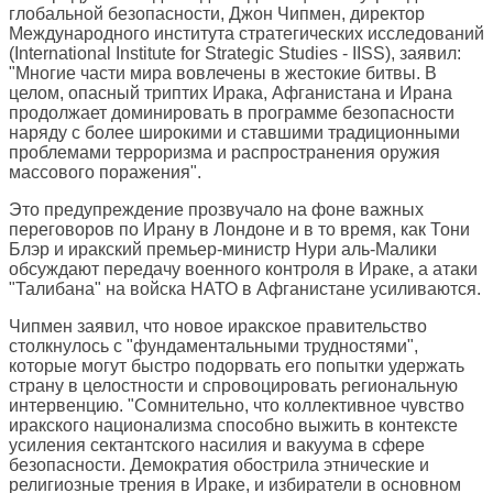
глобальной безопасности, Джон Чипмен, директор
Международного института стратегических исследований
(International Institute for Strategic Studies - IISS), заявил:
"Многие части мира вовлечены в жестокие битвы. В
целом, опасный триптих Ирака, Афганистана и Ирана
продолжает доминировать в программе безопасности
наряду с более широкими и ставшими традиционными
проблемами терроризма и распространения оружия
массового поражения".
Это предупреждение прозвучало на фоне важных
переговоров по Ирану в Лондоне и в то время, как Тони
Блэр и иракский премьер-министр Нури аль-Малики
обсуждают передачу военного контроля в Ираке, а атаки
"Талибана" на войска НАТО в Афганистане усиливаются.
Чипмен заявил, что новое иракское правительство
столкнулось с "фундаментальными трудностями",
которые могут быстро подорвать его попытки удержать
страну в целостности и спровоцировать региональную
интервенцию. "Сомнительно, что коллективное чувство
иракского национализма способно выжить в контексте
усиления сектантского насилия и вакуума в сфере
безопасности. Демократия обострила этнические и
религиозные трения в Ираке, и избиратели в основном