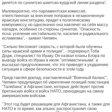
делятся по суннитско-шиитско-курдской линии раздела".
Маловероятно, что парламентская комиссия,
ответственная за внесение поправок в незаконченную
иракскую конституцию, придет к политическому
компромиссу, но однозначно она навлечет на себя массу
нападок, особенно со стороны суннитов. "Опасность
ясна: усиление нестабильности, насилия и радикального
исламизма", - заявил Чипмен.
"Сильно беспокоит скорость, с которой были обучены
силы иракской армии и полиции", - подчеркнул Тоби
Додж, специалист по Ираку. Он назвал планы Блэра по
выводу войск из Ирака в июле "оптимистичными" и
высказал предположение, что это приведет к ухудшению
ситуации в сфере безопасности в этом году.
Представляя доклад, озаглавленный "Военный баланс",
Чипмен предупредил об укреплении позиций повстанцев
"Талибана" в Афганистане, которые действуют против
британских войск и войск НАТО, приходящих на смену
американским войскам.
"Этот год будет решающим для Афганистана, а также для
НАТО в то время, как альянс распространяет свою