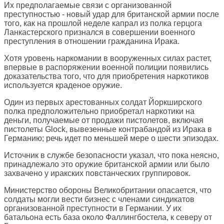
Их предполагаемые связи с организованной
преступностью - новый удар для британской армии после
того, как на прошлой неделе капрал из полка герцога
Ланкастерского признался в совершении военного
преступления в отношении гражданина Ирака.
Хотя уровень наркомании в вооруженных силах растет,
впервые в распоряжении военной полиции появились
доказательства того, что для приобретения наркотиков
используется краденое оружие.
Один из первых арестованных солдат Йоркширского
полка предположительно приобретал наркотики на
деньги, получаемые от продажи пистолетов, включая
пистолеты Glock, вывезенные контрабандой из Ирака в
Германию; речь идет по меньшей мере о шести эпизодах.
Источник в службе безопасности указал, что пока неясно,
принадлежало это оружие британской армии или было
захвачено у иракских повстанческих группировок.
Министерство обороны Великобритании опасается, что
солдаты могли вести бизнес с членами синдикатов
организованной преступности в Германии. У их
батальона есть база около Фаллингбостела, к северу от