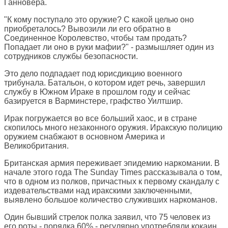
Ганновера.
"К кому поступало это оружие? С какой целью оно
приобреталось? Вывозили ли его обратно в
Соединенное Королевство, чтобы там продать?
Попадает ли оно в руки мафии?" - размышляет один из
сотрудников службы безопасности.
Это дело подпадает под юрисдикцию военного
трибунала. Батальон, о котором идет речь, завершил
службу в Южном Ираке в прошлом году и сейчас
базируется в Варминстере, графство Уилтшир.
Ирак погружается во все больший хаос, и в стране
скопилось много незаконного оружия. Иракскую полицию
оружием снабжают в основном Америка и
Великобритания.
Британская армия переживает эпидемию наркомании. В
начале этого года The Sunday Times рассказывала о том,
что в одном из полков, причастных к первому скандалу с
издевательствами над иракскими заключенными,
выявлено большое количество служивших наркоманов.
Один бывший стрелок полка заявил, что 75 человек из
его роты - порядка 60% - регулярно употребляли кокаин,