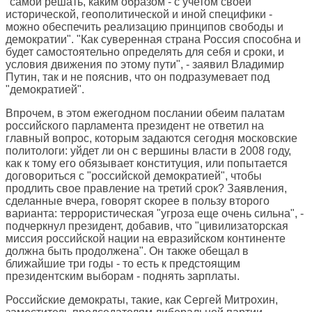
"самой решать, каким образом - с учетом своей
исторической, геополитической и иной специфики -
можно обеспечить реализацию принципов свободы и
демократии". "Как суверенная страна Россия способна и
будет самостоятельно определять для себя и сроки, и
условия движения по этому пути", - заявил Владимир
Путин, так и не пояснив, что он подразумевает под
"демократией".
Впрочем, в этом ежегодном послании обеим палатам
российского парламента президент не ответил на
главный вопрос, которым задаются сегодня московские
политологи: уйдет ли он с вершины власти в 2008 году,
как к тому его обязывает конституция, или попытается
договориться с "российской демократией", чтобы
продлить свое правление на третий срок? Заявления,
сделанные вчера, говорят скорее в пользу второго
варианта: террористическая "угроза еще очень сильна", -
подчеркнул президент, добавив, что "цивилизаторская
миссия российской нации на евразийском континенте
должна быть продолжена". Он также обещал в
ближайшие три годы - то есть к предстоящим
президентским выборам - поднять зарплаты.
Российские демократы, такие, как Сергей Митрохин,