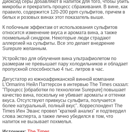
Диоксид серы добавляют в напиток для того, чтобы убить
микробы и прекратить процесс сбраживания. В вине, как
правило, содержится 120-200 ppm сульфитов, причем в
белых и розовых винах этот показатель выше.
К побочным эффектам от использования сульфитов
относится изменение вкуса и аромата вина, а также
похмельный синдром. Некоторые люди страдают
аллергией на сульфиты. Все это делает внедрение
Surepure желанным.
Устройство для облучения вина ультрафиолетом по
размерам не превышает пару холодильников и обладает
пропускной способностью 4 тыс. литров в час.
Дегустатор из южноафриканской винной компании
L'Ormarins Нейл Паттерсон в интервью The Times сказал:
"Процесс [обработки по технологии Surepure] повышает
качество вина, поскольку не убивает ароматы и оттенки
вкуса. Отсутствуют привкусы сульфита, получается
более натуральный, полный вкус". Корреспондент The
Times Иен Эванс провел "краткий анализ" и подтвердил
слова эксперта, а также лично убедился в том, что
напиток не вызывает похмелья.
Источник:
The Times