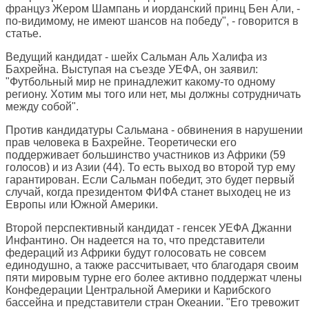
француз Жером Шампань и иорданский принц Бен Али, -
по-видимому, не имеют шансов на победу", - говорится в
статье.
Ведущий кандидат - шейх Сальман Аль Халифа из
Бахрейна. Выступая на съезде УЕФА, он заявил:
"Футбольный мир не принадлежит какому-то одному
региону. Хотим мы того или нет, мы должны сотрудничать
между собой".
Против кандидатуры Сальмана - обвинения в нарушении
прав человека в Бахрейне. Теоретически его
поддерживает большинство участников из Африки (59
голосов) и из Азии (44). То есть выход во второй тур ему
гарантирован. Если Сальман победит, это будет первый
случай, когда президентом ФИФА станет выходец не из
Европы или Южной Америки.
Второй перспективный кандидат - генсек УЕФА Джанни
Инфантино. Он надеется на то, что представители
федераций из Африки будут голосовать не совсем
единодушно, а также рассчитывает, что благодаря своим
пяти мировым турне его более активно поддержат члены
Конфедерации Центральной Америки и Карибского
бассейна и представители стран Океании. "Его тревожит