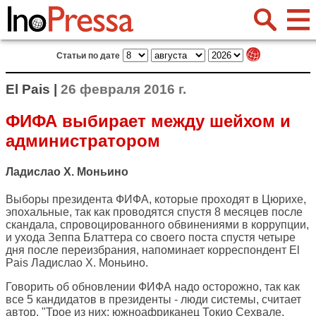
Статьи по дате
El Pais |
26 февраля 2016 г.
ФИФА выбирает между шейхом и
администратором
Ладислао Х. Моньино
Выборы президента ФИФА, которые проходят в Цюрихе,
эпохальные, так как проводятся спустя 8 месяцев после
скандала, спровоцированного обвинениями в коррупции,
и ухода Зеппа Блаттера со своего поста спустя четыре
дня после переизбрания, напоминает корреспондент
El
Pais
Ладислао Х. Моньино.
Говорить об обновлении ФИФА надо осторожно, так как
все 5 кандидатов в президенты - люди системы, считает
автор. "Трое из них: южноафриканец Токио Сехвале,