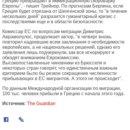
Грецию превращают в иммиграционную скороварку
Европы", - пишет Трейнор. По прогнозам Берлина, если
Греция будет отрезана от Шенгенской зоны, то "в течение
нескольких дней" разразится гуманитарный кризис с
последствиями еще и в области безопасности.
Комиссар ЕС по вопросам миграции Димитрис
Аврамопулос, продолжает автор, "в четверг вновь
повторил надоевшие всем заклинания о необходимости
европейских, а не национальных решений, однако его
заявления лишь подчеркнули, как все игнорируют и
обходят вниманием Еврокомиссию.
Высокопоставленные чиновники из Брюсселя и
некоторых стран говорят, что единственным важным
критерием было бы резкое сокращение численности
прибывающих в ЕС мигрантов. А этого не происходит".
По данным Международной организации по миграции,
100 тыс. человек прибыли в Грецию с начала этого года.
Источник:
The Guardian