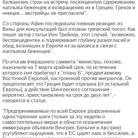
балканских стран на встречу, посвященную сдерживанию
наплыва беженцев и возвращению их в Грецию. Греков и
немцев... австрийцы не пригласили".
Со стороны Афин последовала гневная реакция: из
Вены для консультаций был отозван греческий посол. Как
пишет автор статьи Иен Трейнор, этот случай, "возможно,
беспрецедентен и подчеркивает глубину разногласий и
обид, возникших в Европе из-за кризиса в связи с
наплывом беженцев".
По итогам вчерашнего саммита "министры, похоже,
назначили на 7 марта крайний срок, по истечении
которого они прибегнут к "плану Б", продвигаемому
Восточной Европой, настроенной против мигрантов. Он
предполагает, что Греция будет отрезана [от остальной
Европы], а действие Шенгенского соглашения -
вероятно, приостановлено на срок до двух лет", -
говорится в статье.
"Предпринимаемые по всей Европе разрозненные
односторонние шаги (только за эту неделю о
самостоятельных мерах в области ограничения
иммиграции объявили Венгрия, Бельгия и Австрия)
усугубляют ощущение, что в ЕС царят хаос и бессилие, а