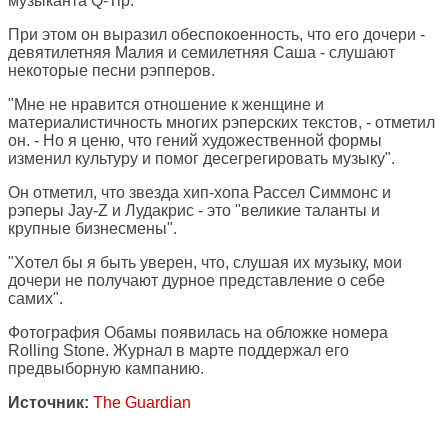
музыканта Q-Tip.
При этом он выразил обеспокоенность, что его дочери -
девятилетняя Малия и семилетняя Саша - слушают
некоторые песни рэпперов.
"Мне не нравится отношение к женщине и
материалистичность многих рэперских текстов, - отметил
он. - Но я ценю, что гений художественной формы
изменил культуру и помог десегрегировать музыку".
Он отметил, что звезда хип-хопа Рассел Симмонс и
рэперы Jay-Z и Лудакрис - это "великие таланты и
крупные бизнесмены".
"Хотел бы я быть уверен, что, слушая их музыку, мои
дочери не получают дурное представление о себе
самих".
Фотография Обамы появилась на обложке номера
Rolling Stone. Журнал в марте поддержал его
предвыборную кампанию.
Источник:
The Guardian