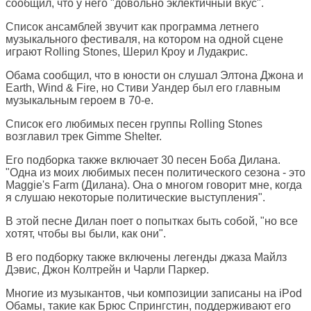
сообщил, что у него "довольно эклектичный вкус".
Список ансамблей звучит как программа летнего
музыкального фестиваля, на котором на одной сцене
играют Rolling Stones, Шерил Кроу и Лудакрис.
Обама сообщил, что в юности он слушал Элтона Джона и
Earth, Wind & Fire, но Стиви Уандер был его главным
музыкальным героем в 70-е.
Список его любимых песен группы Rolling Stones
возглавил трек Gimme Shelter.
Его подборка также включает 30 песен Боба Дилана.
"Одна из моих любимых песен политического сезона - это
Maggie's Farm (Дилана). Она о многом говорит мне, когда
я слушаю некоторые политические выступления".
В этой песне Дилан поет о попытках быть собой, "но все
хотят, чтобы вы были, как они".
В его подборку также включены легенды джаза Майлз
Дэвис, Джон Колтрейн и Чарли Паркер.
Многие из музыкантов, чьи композиции записаны на iPod
Обамы, такие как Брюс Спрингстин, поддерживают его