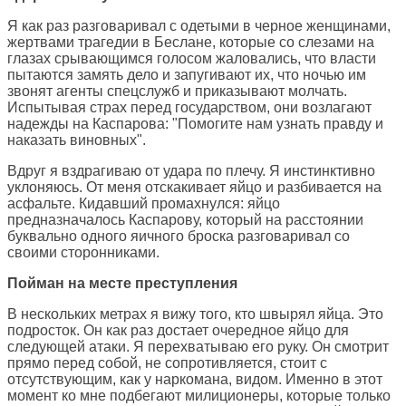
Я как раз разговаривал с одетыми в черное женщинами,
жертвами трагедии в Беслане, которые со слезами на
глазах срывающимся голосом жаловались, что власти
пытаются замять дело и запугивают их, что ночью им
звонят агенты спецслужб и приказывают молчать.
Испытывая страх перед государством, они возлагают
надежды на Каспарова: "Помогите нам узнать правду и
наказать виновных".
Вдруг я вздрагиваю от удара по плечу. Я инстинктивно
уклоняюсь. От меня отскакивает яйцо и разбивается на
асфальте. Кидавший промахнулся: яйцо
предназначалось Каспарову, который на расстоянии
буквально одного яичного броска разговаривал со
своими сторонниками.
Пойман на месте преступления
В нескольких метрах я вижу того, кто швырял яйца. Это
подросток. Он как раз достает очередное яйцо для
следующей атаки. Я перехватываю его руку. Он смотрит
прямо перед собой, не сопротивляется, стоит с
отсутствующим, как у наркомана, видом. Именно в этот
момент ко мне подбегают милиционеры, которые только