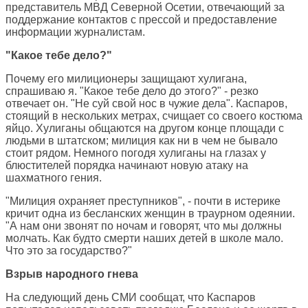
представитель МВД Северной Осетии, отвечающий за
поддержание контактов с прессой и предоставление
информации журналистам.
"Какое тебе дело?"
Почему его милиционеры защищают хулигана,
спрашиваю я. "Какое тебе дело до этого?" - резко
отвечает он. "Не суй свой нос в чужие дела". Каспаров,
стоящий в нескольких метрах, счищает со своего костюма
яйцо. Хулиганы общаются на другом конце площади с
людьми в штатском; милиция как ни в чем не бывало
стоит рядом. Немного погодя хулиганы на глазах у
блюстителей порядка начинают новую атаку на
шахматного гения.
"Милиция охраняет преступников", - почти в истерике
кричит одна из бесланских женщин в траурном одеянии.
"А нам они звонят по ночам и говорят, что мы должны
молчать. Как будто смерти наших детей в школе мало.
Что это за государство?"
Взрыв народного гнева
На следующий день СМИ сообщат, что Каспаров