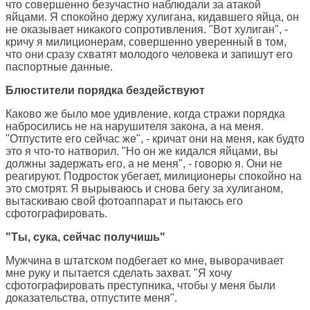
что совершенно безучастно наблюдали за атакой
яйцами. Я спокойно держу хулигана, кидавшего яйца, он
не оказывает никакого сопротивления. "Вот хулиган", -
кричу я милиционерам, совершенно уверенный в том,
что они сразу схватят молодого человека и запишут его
паспортные данные.
Блюстители порядка бездействуют
Каково же было мое удивление, когда стражи порядка
набросились не на нарушителя закона, а на меня.
"Отпустите его сейчас же", - кричат они на меня, как будто
это я что-то натворил. "Но он же кидался яйцами, вы
должны задержать его, а не меня", - говорю я. Они не
реагируют. Подросток убегает, милиционеры спокойно на
это смотрят. Я вырываюсь и снова бегу за хулиганом,
вытаскиваю свой фотоаппарат и пытаюсь его
сфотографировать.
"Ты, сука, сейчас получишь"
Мужчина в штатском подбегает ко мне, выворачивает
мне руку и пытается сделать захват. "Я хочу
сфотографировать преступника, чтобы у меня были
доказательства, отпустите меня".