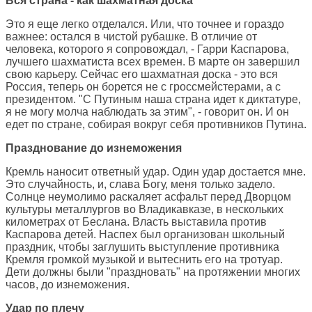
Вся страна - как шахматная доска
Это я еще легко отделался. Или, что точнее и гораздо
важнее: остался в чистой рубашке. В отличие от
человека, которого я сопровождал, - Гарри Каспарова,
лучшего шахматиста всех времен. В марте он завершил
свою карьеру. Сейчас его шахматная доска - это вся
Россия, теперь он борется не с гроссмейстерами, а с
президентом. "С Путиным наша страна идет к диктатуре,
я не могу молча наблюдать за этим", - говорит он. И он
едет по стране, собирая вокруг себя противников Путина.
Празднование до изнеможения
Кремль наносит ответный удар. Один удар достается мне.
Это случайность, и, слава Богу, меня только задело.
Солнце неумолимо раскаляет асфальт перед Дворцом
культуры металлургов во Владикавказе, в нескольких
километрах от Беслана. Власть выставила против
Каспарова детей. Наспех был организован школьный
праздник, чтобы заглушить выступление противника
Кремля громкой музыкой и вытеснить его на тротуар.
Дети должны были "праздновать" на протяжении многих
часов, до изнеможения.
Удар по плечу