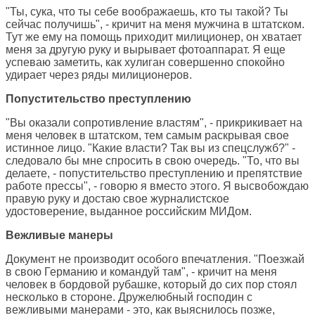
"Ты, сука, что ты себе воображаешь, кто ты такой? Ты
сейчас получишь", - кричит на меня мужчина в штатском.
Тут же ему на помощь приходит милиционер, он хватает
меня за другую руку и вырывает фотоаппарат. Я еще
успеваю заметить, как хулиган совершенно спокойно
удирает через ряды милиционеров.
Попустительство преступлению
"Вы оказали сопротивление властям", - прикрикивает на
меня человек в штатском, тем самым раскрывая свое
истинное лицо. "Какие власти? Так вы из спецслужб?" -
следовало бы мне спросить в свою очередь. "То, что вы
делаете, - попустительство преступлению и препятствие
работе прессы", - говорю я вместо этого. Я высвобождаю
правую руку и достаю свое журналистское
удостоверение, выданное российским МИДом.
Вежливые манеры
Документ не производит особого впечатления. "Поезжай
в свою Германию и командуй там", - кричит на меня
человек в бордовой рубашке, который до сих пор стоял
несколько в стороне. Дружелюбный господин с
вежливыми манерами - это, как выяснилось позже,