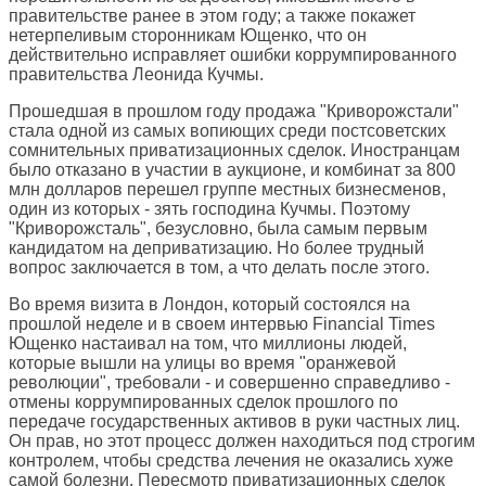
правительстве ранее в этом году; а также покажет
нетерпеливым сторонникам Ющенко, что он
действительно исправляет ошибки коррумпированного
правительства Леонида Кучмы.
Прошедшая в прошлом году продажа "Криворожстали"
стала одной из самых вопиющих среди постсоветских
сомнительных приватизационных сделок. Иностранцам
было отказано в участии в аукционе, и комбинат за 800
млн долларов перешел группе местных бизнесменов,
один из которых - зять господина Кучмы. Поэтому
"Криворожсталь", безусловно, была самым первым
кандидатом на деприватизацию. Но более трудный
вопрос заключается в том, а что делать после этого.
Во время визита в Лондон, который состоялся на
прошлой неделе и в своем интервью Financial Times
Ющенко настаивал на том, что миллионы людей,
которые вышли на улицы во время "оранжевой
революции", требовали - и совершенно справедливо -
отмены коррумпированных сделок прошлого по
передаче государственных активов в руки частных лиц.
Он прав, но этот процесс должен находиться под строгим
контролем, чтобы средства лечения не оказались хуже
самой болезни. Пересмотр приватизационных сделок