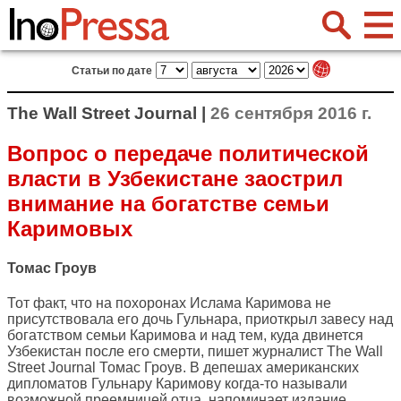
Статьи по дате
The Wall Street Journal |
26 сентября 2016 г.
Вопрос о передаче политической
власти в Узбекистане заострил
внимание на богатстве семьи
Каримовых
Томас Гроув
Тот факт, что на похоронах Ислама Каримова не
присутствовала его дочь Гульнара, приоткрыл завесу над
богатством семьи Каримова и над тем, куда двинется
Узбекистан после его смерти, пишет журналист
The Wall
Street Journal
Томас Гроув. В депешах американских
дипломатов Гульнару Каримову когда-то называли
возможной преемницей отца, напоминает издание.