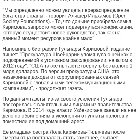
"Мы определенно можем увидеть перераспределение
богатства страны, - говорит Алишер Ильхамов (Open
Society Foundations). - То, что доныне приобрела семья
Каримова, запросто может подвергнуться конфискации,
которую осуществит новое руководство, так как на
данный момент ресурсов крайне мало".
Напомнив о биографии Гульнары Каримовой, издание
пишет: "Прокуратура Швейцарии упомянула о ней как о
подозреваемой в уголовном расследовании, начатом в
2012 году". "США также пытаются вернуть без малого 1
млрд долларов. По версии прокуратуры США, это
незаконные доходы от коррумпированных связей
Каримовой с глобальными телекоммуникационными
компаниями", - продолжает газета.
По данным газеты, из-за своего усиления Гульнара
поссорилась с влиятельными лицами из правительства
Каримова. В 2014 году власти Узбекистана завели на нее
дело по обвинениям в уклонении от уплаты налогов и
поместили ее под домашний арест.
Ее младшая сестра Лола Каримова-Тилляева после
смерти отца постаралась стать заметнее, считает