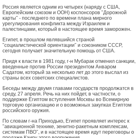
Россия является одним из четырех (наряду с США,
Европейским союзом и ООН) коспонсоров "Дорожной
карты" - последнего по времени плана мирного
урегулирования конфликта между Израилем и
палестинцами, который в настоящее время заморожен.
Египет, в прошлом являвшийся страной
"социалистической ориентации" и союзником СССР,
сегодня получает значительную помощь от США.
Придя к власти в 1981 году, г-н Мубарак отменил санкции,
введенные против России президентом Анваром
Садатом, который за несколько лет до этого выслал из
страны всех советских специалистов.
Беседы между двумя главами государств продолжатся в
среду, 27 апреля. Речь на них пойдет, в частности, о
поддержке Египтом вступления Москвы во Всемирную
торговую организацию и о возможных закупках Египтом
российского оружия.
По словам г-на Приходько, Египет проявляет интерес к
"авиационной технике, зенитно-ракетным комплексам,
системам ПВО", и в настоящее время идут переговоры о
продаже Каиру этого вооружения.