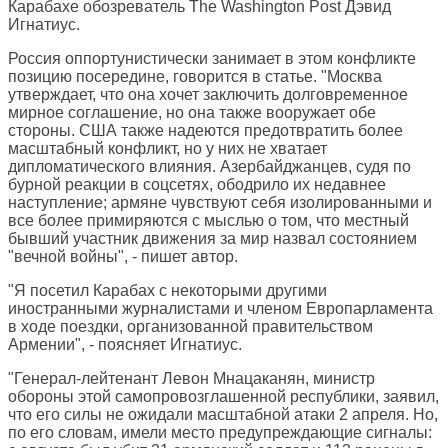
Карабахе обозреватель
The Washington Post
Дэвид
Игнатиус.
Россия оппортунистически занимает в этом конфликте
позицию посередине, говорится в статье. "Москва
утверждает, что она хочет заключить долговременное
мирное соглашение, но она также вооружает обе
стороны. США также надеются предотвратить более
масштабный конфликт, но у них не хватает
дипломатического влияния. Азербайджанцев, судя по
бурной реакции в соцсетях, ободрило их недавнее
наступление; армяне чувствуют себя изолированными и
все более примиряются с мыслью о том, что местный
бывший участник движения за мир назвал состоянием
"вечной войны", - пишет автор.
"Я посетил Карабах с некоторыми другими
иностранными журналистами и членом Европарламента
в ходе поездки, организованной правительством
Армении", - поясняет Игнатиус.
"Генерал-лейтенант Левон Мнацаканян, министр
обороны этой самопровозглашенной республики, заявил,
что его силы не ожидали масштабной атаки 2 апреля. Но,
по его словам, имели место предупреждающие сигналы: