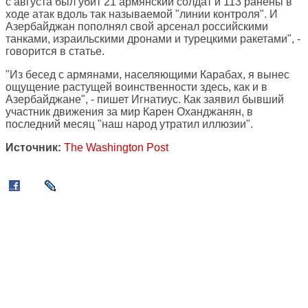
с августа был убит 21 армянский солдат и 113 ранены в
ходе атак вдоль так называемой "линии контроля". И
Азербайджан пополнял свой арсенал российскими
танками, израильскими дронами и турецкими ракетами", -
говорится в статье.
"Из бесед с армянами, населяющими Карабах, я вынес
ощущение растущей воинственности здесь, как и в
Азербайджане", - пишет Игнатиус. Как заявил бывший
участник движения за мир Карен Оханджанян, в
последний месяц "наш народ утратил иллюзии".
Источник:
The Washington Post