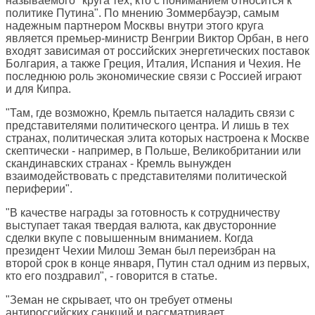
называемого "круга тех, кто с пониманием относится к
политике Путина". По мнению Зоммербауэр, самым
надежным партнером Москвы внутри этого круга
является премьер-министр Венгрии Виктор Орбан, в него
входят зависимая от российских энергетических поставок
Болгария, а также Греция, Италия, Испания и Чехия. Не
последнюю роль экономические связи с Россией играют
и для Кипра.
"Там, где возможно, Кремль пытается наладить связи с
представителями политического центра. И лишь в тех
странах, политическая элита которых настроена к Москве
скептически - например, в Польше, Великобритании или
скандинавских странах - Кремль вынужден
взаимодействовать с представителями политической
периферии".
"В качестве награды за готовность к сотрудничеству
выступает такая твердая валюта, как двусторонние
сделки вкупе с повышенным вниманием. Когда
президент Чехии Милош Земан был переизбран на
второй срок в конце января, Путин стал одним из первых,
кто его поздравил", - говорится в статье.
"Земан не скрывает, что он требует отмены
антироссийских санкций и рассматривает