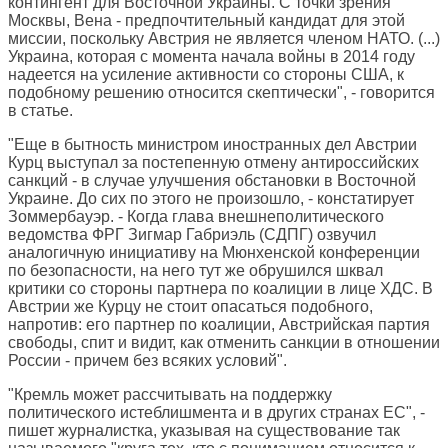
контингент для Восточной Украины. С точки зрения
Москвы, Вена - предпочтительный кандидат для этой
миссии, поскольку Австрия не является членом НАТО. (...)
Украина, которая с момента начала войны в 2014 году
надеется на усиление активности со стороны США, к
подобному решению относится скептически", - говорится
в статье.
"Еще в бытность министром иностранных дел Австрии
Курц выступал за постепенную отмену антироссийских
санкций - в случае улучшения обстановки в Восточной
Украине. До сих по этого не произошло, - констатирует
Зоммербауэр. - Когда глава внешнеполитического
ведомства ФРГ Зигмар Габриэль (СДПГ) озвучил
аналогичную инициативу на Мюнхенской конференции
по безопасности, на него тут же обрушился шквал
критики со стороны партнера по коалиции в лице ХДС. В
Австрии же Курцу не стоит опасаться подобного,
напротив: его партнер по коалиции, Австрийская партия
свободы, спит и видит, как отменить санкции в отношении
России - причем без всяких условий".
"Кремль может рассчитывать на поддержку
политического истеблишмента и в других странах ЕС", -
пишет журналистка, указывая на существование так