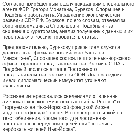
Согласно приобщенным к делу показаниям специального
агента ФБР Грегори Монагана, Буряков, Спорышев и
Подобный работали на Управление экономической
разведки СВР РФ. Буряков, по его словам, отвечал за
сбор информации, а Спорышев и Подобный - за
сношения с кураторами, анализ полученных данных и их
переправку в Россию, говорится в статье.
Предположительно, Бурякову прикрытием служила
должность в "филиале российского банка на
Манхэттэне", Спорышев состоял в штате нью-йоркского
офиса Торгового представительства России в США, а
Подобный числился атташе Постоянного
представительства России при ООН. Два последних
имели дипломатический иммунитет, уточняют
журналисты.
Россияне интересовались сведениями о "влиянии
американских экономических санкций на Россию" и
"торгуемых на Нью-Йоркской фондовой бирже
индексных фондах", пишет Bloomberg со ссылкой на
текст обвинения. Кроме того, для достижения
поставленных перед ними целей они "пытались
вербовать жителей Нью-Йорка".