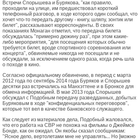
Встречи Спорышева и Бурякова, "как правило,
проходили на улице, им предшествовал короткий
телефонный разговор, в ходе которого один сообщал, что
хочет что-то передать другому - книгу, шляпу, зонтик или
билет", рассказывают корреспонденты. В своих
показаниях Монаган отметил, что передача билета
обсуждалась "примерно дюжину раз", при этом какие-
либо мероприятия, "для посещения которых обычно
требуется билет, вроде спортивного соревнования или
концерта", обвиняемые никогда не посещали и не
обсуждали, за исключением одного раза, когда речь шла
о походе в кино.
Согласно официальному обвинению, в период с марта
2012 года по сентябрь 2014 года Буряков и Спорышев
десятки раз встречались на Манхэттене и в Бронксе для
обмена информацией. В мае 2013 года Спорышев
обсуждал с Подобным передачу разведданных, добытых
Буряковым в ходе "конфиденциальных переговоров",
которые тот вел в качестве банковского служащего.
Как следует из материалов дела, Подобный жаловался,
что его работа на СВР не похожа на фильмы о Джеймсе
Бонде, как он ожидал. Он якобы сказал сообщникам:
"Ясное дело, вертолетами мне не управлять... Но [можно