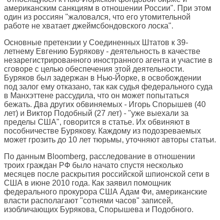
американским санкциям в отношении России". При этом
один из россиян "жаловался, что его утомительной
работе не хватает джеймсбондовского лоска".
Основные претензии у Соединенных Штатов к 39-
летнему Евгению Бурякову - деятельность в качестве
незарегистрированного иностранного агента и участие в
сговоре с целью обеспечения этой деятельности.
Буряков был задержан в Нью-Йорке, в освобождении
под залог ему отказано, так как судья федерального суда
в Манхэттене рассудила, что он может попытаться
бежать. Два других обвиняемых - Игорь Спорышев (40
лет) и Виктор Подобный (27 лет) - "уже выехали за
пределы США", говорится в статье. Их обвиняют в
пособничестве Бурякову. Каждому из подозреваемых
может грозить до 10 лет тюрьмы, уточняют авторы статьи.
По данным Bloomberg, расследование в отношении
троих граждан РФ было начато спустя несколько
месяцев после раскрытия российской шпионской сети в
США в июне 2010 года. Как заявил помощник
федерального прокурора США Адам Фи, американские
власти располагают "сотнями часов" записей,
изобличающих Бурякова, Спорышева и Подобного.