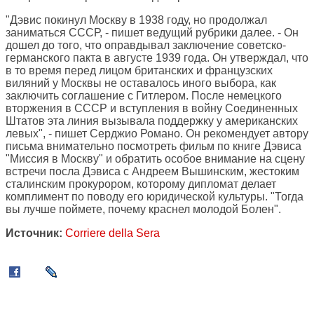
"Дэвис покинул Москву в 1938 году, но продолжал
заниматься СССР, - пишет ведущий рубрики далее. - Он
дошел до того, что оправдывал заключение советско-
германского пакта в августе 1939 года. Он утверждал, что
в то время перед лицом британских и французских
виляний у Москвы не оставалось иного выбора, как
заключить соглашение с Гитлером. После немецкого
вторжения в СССР и вступления в войну Соединенных
Штатов эта линия вызывала поддержку у американских
левых", - пишет Серджио Романо. Он рекомендует автору
письма внимательно посмотреть фильм по книге Дэвиса
"Миссия в Москву" и обратить особое внимание на сцену
встречи посла Дэвиса с Андреем Вышинским, жестоким
сталинским прокурором, которому дипломат делает
комплимент по поводу его юридической культуры. "Тогда
вы лучше поймете, почему краснел молодой Болен".
Источник:
Corriere della Sera