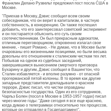
Франклин Делано Рузвельт предложил пост посла США в
Москве.
"Приехав в Москву, Дэвис сообщил всем своим
собеседникам, что он верит в капитализм, в частную
собственность, в конкуренцию. Он также поспешил
добавить, что его заинтересовал советский эксперимент
и он постарается объяснить его суть своим
соотечественникам. Он был прекрасным адвокатом,
отличным переговорщиком, откровенно излагал свое
мнение, - пишет Романо. - Не думаю, что в Москве были
очарованы его жизненными позициями, но были весьма
довольны его отношением к сталинским чисткам тех лет.
Побывав на одном из судебных заседаний,
завершившимся вынесением смертного приговора
Бухарину и другим, Дэвис сообщил в Вашингтон, что
Сталин избавляется - и вполне разумно - от опасной
прогерманской пятой колонны. В то время как другие
западные представители докладывали о красном
терроре, Дэвис писал, что чистки оправданы
безопасностью государства. Один из его сотрудников,
Чарльз Болен (посол в Москве в 1953-1957 годах) писал
через многие годы: "Даже сегодня я все еще краснею,
когда думаю о телеграммах относительно тех процессов,
которые он отправлял в Госдепартамент".