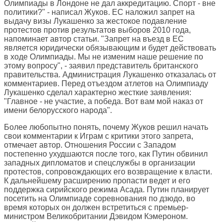
Олимпиады в Лондоне не дал аккредитацию. Спорт - вне
политики?" - написал Жуков. ЕС наложил запрет на
выдачу визы Лукашенко за жестокое подавление
протестов против результатов выборов 2010 года,
напоминает автор статьи. "Запрет на въезд в ЕС
является юридически обязывающим и будет действовать
в ходе Олимпиады. Мы не изменим наше решение по
этому вопросу", - заявил представитель британского
правительства. Администрация Лукашенко отказалась от
комментариев. Перед отъездом атлетов на Олимпиаду
Лукашенко сделал характерно жесткие заявления:
"Главное - не участие, а победа. Вот вам мой наказ от
имени белорусского народа".
Более любопытно понять, почему Жуков решил начать
свои комментарии к Играм с критики этого запрета,
отмечает автор. Отношения России с Западом
постепенно ухудшаются после того, как Путин обвинил
западных дипломатов и спецслужбы в организации
протестов, сопровождающих его возвращение к власти.
К дальнейшему расширению пропасти ведет и его
поддержка сирийского режима Асада. Путин планирует
посетить на Олимпиаде соревнования по дзюдо, во
время которых он должен встретиться с премьер-
министром Великобритании Дэвидом Кэмероном.