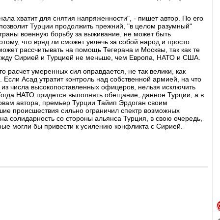
игнала хватит для снятия напряженности", - пишет автор. По его
позволит Турции продолжить прежний, "в целом разумный"
страны военную борьбу за выживание, не может быть
тому, что вряд ли сможет увлечь за собой народ и просто
 может рассчитывать на помощь Тегерана и Москвы, так как те
ежду Сирией и Турцией не меньше, чем Европа, НАТО и США.
то расчет умеренных сил оправдается, не так велики, как
 Если Асад утратит контроль над собственной армией, на что
 из числа высокопоставленных офицеров, нельзя исключить
огда НАТО придется выполнять обещание, данное Турции, а в
словам автора, премьер Турции Тайип Эрдоган своим
шие происшествия сильно ограничил спектр возможных
 на солидарность со стороны альянса Турция, в свою очередь,
орые могли бы привести к усилению конфликта с Сирией.