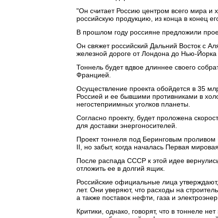
"Он считает Россию центром всего мира и х
российскую продукцию, из конца в конец ег
В прошлом году россияне предложили проек
Он свяжет российский Дальний Восток с Ал
железной дороге от Лондона до Нью-Йорка 
Тоннель будет вдвое длиннее своего собр
Францией.
Осуществление проекта обойдется в 35 мл
Россией и ее бывшими противниками в холо
негостеприимных уголков планеты.
Согласно проекту, будет проложена скорос
для доставки энергоносителей.
Проект тоннеля под Беринговым проливом 
II, но забыт, когда началась Первая миров
После распада СССР к этой идее вернулись
отложить ее в долгий ящик.
Российские официальные лица утверждают, 
лет. Они уверяют, что расходы на строитель
а также поставок нефти, газа и электроэне
Критики, однако, говорят, что в тоннеле н