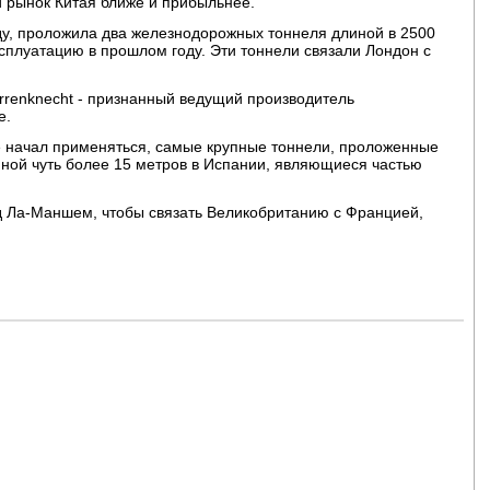
й рынок Китая ближе и прибыльнее.
ду, проложила два железнодорожных тоннеля длиной в 2500
ксплуатацию в прошлом году. Эти тоннели связали Лондон с
renknecht - признанный ведущий производитель
е.
 начал применяться, самые крупные тоннели, проложенные
иной чуть более 15 метров в Испании, являющиеся частью
д Ла-Маншем, чтобы связать Великобританию с Францией,