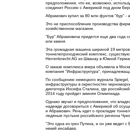
предположения, что ее, возможно, использ
соединит Россию с Америкой под дном Бер
Абрамович купил за 80 млн фунтов "бур" - 
Это не приспособление производства фирмы
хозяйственном магазине.
"Бур" Абрамовича придется еще два года с
или камня.
Эта громадная машина шириной 19 метров
тоннелепроходческий комплекс, существую
Herrenknecht AG из Шванау в Южной Герман
О заказе комплекса вчера объявила в Москв
компания "Инфраструктура", принадлежащ
По сообщению немецкого журнала Spiegel,
инфраструктуры в окрестностях черноморск
диктатора Иосифа Сталина, где российский
2014 году пройдет зимняя Олимпиада.
Однако звучат и предположения, что владел
надежде договориться с Америкой об осуще
и Абрамович. Речь идет о прокладке тонне
ледяные пустыни российского региона Чуко
"Это одна из грез Путина, и он уже ведет с
некий инсайдер.