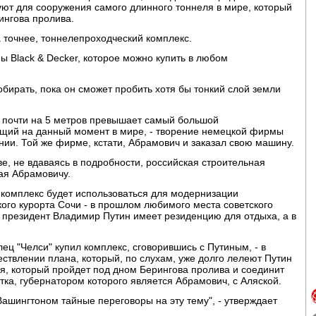
уют для сооружения самого длинного тоннеля в мире, который
ингова пролива.
а точнее, тоннелепроходческий комплекс.
 Black & Decker, которое можно купить в любом
обирать, пока он сможет пробить хотя бы тонкий слой земли
 почти на 5 метров превышает самый большой
щий на данный момент в мире, - творение немецкой фирмы
ии. Той же фирме, кстати, Абрамович и заказал свою машину.
е, не вдаваясь в подробности, российская строительная
ая Абрамовичу.
 комплекс будет использоваться для модернизации
ого курорта Сочи - в прошлом любимого места советского
 президент Владимир Путин имеет резиденцию для отдыха, а в
ец "Челси" купил комплекс, сговорившись с Путиным, - в
ствлении плана, который, по слухам, уже долго лелеют Путин
ля, который пройдет под дном Берингова пролива и соединит
тка, губернатором которого является Абрамович, с Аляской.
 Вашингтоном тайные переговоры на эту тему", - утверждает