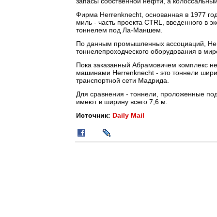
запасы собственной нефти, а колоссальны
Фирма Herrenknecht, основанная в 1977 го
миль - часть проекта CTRL, введенного в э
тоннелем под Ла-Маншем.
По данным промышленных ассоциаций, Her
тоннелепроходческого оборудования в мир
Пока заказанный Абрамовичем комплекс не
машинами Herrenknecht - это тоннели шир
транспортной сети Мадрида.
Для сравнения - тоннели, проложенные по
имеют в ширину всего 7,6 м.
Источник:
Daily Mail