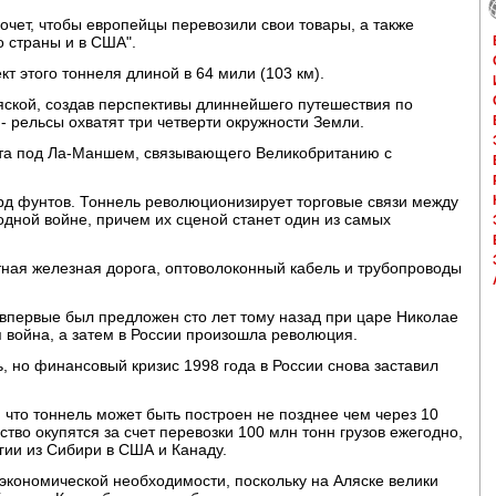
очет, чтобы европейцы перевозили свои товары, а также
о страны и в США".
т этого тоннеля длиной в 64 мили (103 км).
яской, создав перспективы длиннейшего путешествия по
- рельсы охватят три четверти окружности Земли.
ата под Ла-Маншем, связывающего Великобританию с
рд фунтов. Тоннель революционизирует торговые связи между
дной войне, причем их сценой станет один из самых
тная железная дорога, оптоволоконный кабель и трубопроводы
впервые был предложен сто лет тому назад при царе Николае
ая война, а затем в России произошла революция.
, но финансовый кризис 1998 года в России снова заставил
что тоннель может быть построен не позднее чем через 10
ство окупятся за счет перевозки 100 млн тонн грузов ежегодно,
ргии из Сибири в США и Канаду.
ет экономической необходимости, поскольку на Аляске велики