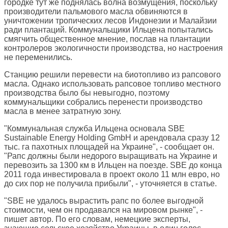
городке тут же поднялась волна возмущения, поскольку
производители пальмового масла обвиняются в
уничтожении тропических лесов Индонезии и Малайзии
ради плантаций. Коммунальщики Ильцена попытались
смягчить общественное мнение, послав на плантации
контролеров экологичности производства, но настроения
не переменились.
Станцию решили перевести на биотопливо из рапсового
масла. Однако использовать рапсовое топливо местного
производства было бы невыгодно, поэтому
коммунальщики собрались перенести производство
масла в менее затратную зону.
"Коммунальная служба Ильцена основала SBE
Sustainable Energy Holding GmbH и арендовала сразу 12
тыс. га пахотных площадей на Украине", - сообщает он.
"Рапс должны были недорого выращивать на Украине и
перевозить за 1300 км в Ильцен на поезде. SBE до конца
2011 года инвестировала в проект около 11 млн евро, но
до сих пор не получила прибыли", - уточняется в статье.
"SBE не удалось вырастить рапс по более выгодной
стоимости, чем он продавался на мировом рынке", -
пишет автор. По его словам, немецкие эксперты,