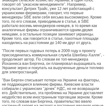
знающие сельское хозяйство Украины, в один голос
говорят об "ужасном менеджменте". Например,
консультант Дитрих Трайс, уже 12 лет работающий с
украинскими фермерами, говорит, что первые
менеджеры SBE вели себя весьма высокомерно. Кроме
того, по его словам, приводимым в статье, в SBE
работало восемь менеджеров-немцев, в то время как
аналогичные фирмы ограничиваются одним-двумя
немцами, а остальные позиции занимают украинцы.
Кроме того, как говорится в статье, пахотные площади
находились на расстоянии до 140 км друг от друга.
"После первых годовых потерь в 2009 году к проекту
присоединилась коммунальная служба Швебиш-Халля", -
продолжает автор. По словам ее топ-менеджера
Йоханнеса ван Бергена, он планировал выращивать на
Украине зерно и покупать на вырученные деньги топливо
для электростанций.
"Ван Берген списывает потери на Украине на факторы,
не поддающиеся влиянию фирмы. Киевские власти
собирали с украинских "дочек" НДС, но не возвращали
его. Действительно, эта проблема на Украине доставляет
неудобство всем иностранным торговцам зерном. Кроме
того, по словам ван Бергена, правительство ввело
частичный запрет на экспорт и постоянно вводило новые