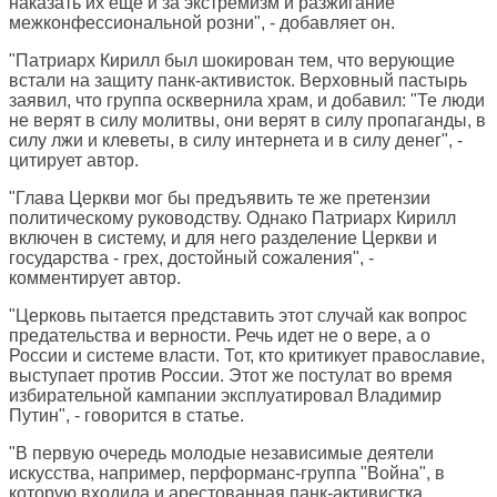
наказать их еще и за экстремизм и разжигание
межконфессиональной розни", - добавляет он.
"Патриарх Кирилл был шокирован тем, что верующие
встали на защиту панк-активисток. Верховный пастырь
заявил, что группа осквернила храм, и добавил: "Те люди
не верят в силу молитвы, они верят в силу пропаганды, в
силу лжи и клеветы, в силу интернета и в силу денег", -
цитирует автор.
"Глава Церкви мог бы предъявить те же претензии
политическому руководству. Однако Патриарх Кирилл
включен в систему, и для него разделение Церкви и
государства - грех, достойный сожаления", -
комментирует автор.
"Церковь пытается представить этот случай как вопрос
предательства и верности. Речь идет не о вере, а о
России и системе власти. Тот, кто критикует православие,
выступает против России. Этот же постулат во время
избирательной кампании эксплуатировал Владимир
Путин", - говорится в статье.
"В первую очередь молодые независимые деятели
искусства, например, перформанс-группа "Война", в
которую входила и арестованная панк-активистка