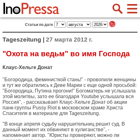
Статьи по дате
Tageszeitung |
27 марта 2012 г.
"Охота на ведьм" во имя Господа
Клаус-Хельге Донат
"Богородица, феминисткой стань!" - провопили женщины
и тут же обратились к Деве Марии с еще одной просьбой:
"Богородица, Путина прогони!" Богоматерь не услышала
этой молитвы, зато ее благодаря Youtube услышала вся
Россия", - рассказывает Клаус-Хельге Донат об акции
панк-группы Pussy Riot в московском храме Христа
Спасителя в материале для
Tageszeitung
.
"В конце апреля судьбу нарушительниц решит суд. В
данный момент их обвиняют в хулиганстве", -
напоминает автор. "Юристы проверяют, можно ли