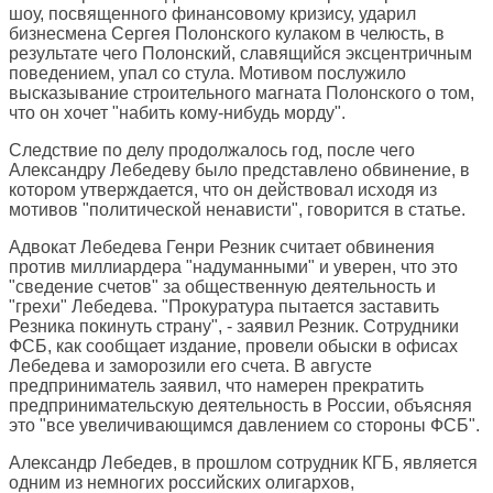
шоу, посвященного финансовому кризису, ударил
бизнесмена Сергея Полонского кулаком в челюсть, в
результате чего Полонский, славящийся эксцентричным
поведением, упал со стула. Мотивом послужило
высказывание строительного магната Полонского о том,
что он хочет "набить кому-нибудь морду".
Следствие по делу продолжалось год, после чего
Александру Лебедеву было представлено обвинение, в
котором утверждается, что он действовал исходя из
мотивов "политической ненависти", говорится в статье.
Адвокат Лебедева Генри Резник считает обвинения
против миллиардера "надуманными" и уверен, что это
"сведение счетов" за общественную деятельность и
"грехи" Лебедева. "Прокуратура пытается заставить
Резника покинуть страну", - заявил Резник. Сотрудники
ФСБ, как сообщает издание, провели обыски в офисах
Лебедева и заморозили его счета. В августе
предприниматель заявил, что намерен прекратить
предпринимательскую деятельность в России, объясняя
это "все увеличивающимся давлением со стороны ФСБ".
Александр Лебедев, в прошлом сотрудник КГБ, является
одним из немногих российских олигархов,