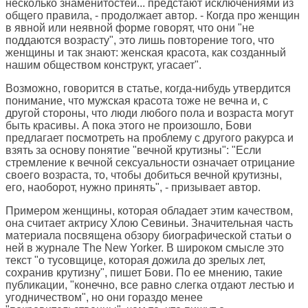
несколько знаменитостей... предстают исключениями из
общего правила, - продолжает автор. - Когда про женщин
в явной или неявной форме говорят, что они "не
поддаются возрасту", это лишь повторение того, что
женщины и так знают: женская красота, как созданный
нашим обществом конструкт, угасает".
Возможно, говорится в статье, когда-нибудь утвердится
понимание, что мужская красота тоже не вечна и, с
другой стороны, что люди любого пола и возраста могут
быть красивы. А пока этого не произошло, Бови
предлагает посмотреть на проблему с другого ракурса и
взять за основу понятие "вечной крутизны": "Если
стремление к вечной сексуальности означает отрицание
своего возраста, то, чтобы добиться вечной крутизны,
его, наоборот, нужно принять", - призывает автор.
Примером женщины, которая обладает этим качеством,
она считает актрису Хлою Севиньи. Значительная часть
материала посвящена обзору биографической статьи о
ней в журнале The New Yorker. В широком смысле это
текст "о тусовщице, которая дожила до зрелых лет,
сохранив крутизну", пишет Бови. По ее мнению, такие
публикации, "конечно, все равно слегка отдают лестью и
угодничеством", но они гораздо менее