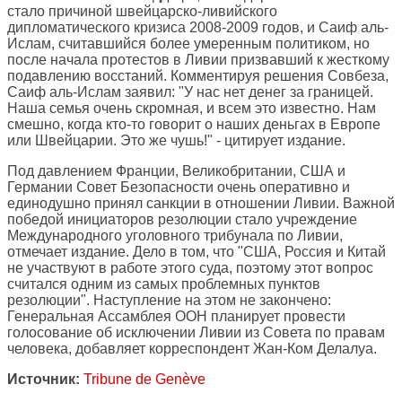
стало причиной швейцарско-ливийского
дипломатического кризиса 2008-2009 годов, и Саиф аль-
Ислам, считавшийся более умеренным политиком, но
после начала протестов в Ливии призвавший к жесткому
подавлению восстаний. Комментируя решения Совбеза,
Саиф аль-Ислам заявил: "У нас нет денег за границей.
Наша семья очень скромная, и всем это известно. Нам
смешно, когда кто-то говорит о наших деньгах в Европе
или Швейцарии. Это же чушь!" - цитирует издание.
Под давлением Франции, Великобритании, США и
Германии Совет Безопасности очень оперативно и
единодушно принял санкции в отношении Ливии. Важной
победой инициаторов резолюции стало учреждение
Международного уголовного трибунала по Ливии,
отмечает издание. Дело в том, что "США, Россия и Китай
не участвуют в работе этого суда, поэтому этот вопрос
считался одним из самых проблемных пунктов
резолюции". Наступление на этом не закончено:
Генеральная Ассамблея ООН планирует провести
голосование об исключении Ливии из Совета по правам
человека, добавляет корреспондент Жан-Ком Делалуа.
Источник:
Tribune de Genève