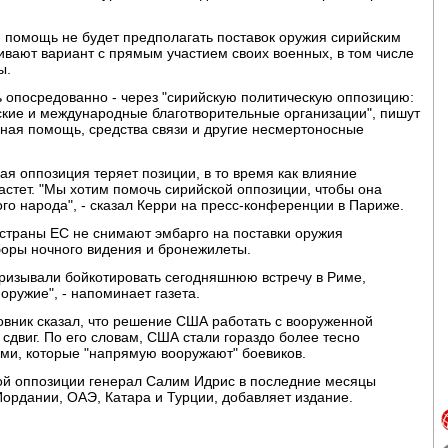
 помощь не будет предполагать поставок оружия сирийским
вают вариант с прямым участием своих военных, в том числе
ы.
опосредованно - через "сирийскую политическую оппозицию:
ские и международные благотворительные организации", пишут
рная помощь, средства связи и другие несмертоносные
ая оппозиция теряет позиции, в то время как влияние
астет. "Мы хотим помочь сирийской оппозиции, чтобы она
го народа", - сказал Керри на пресс-конференции в Париже.
страны ЕС не снимают эмбарго на поставки оружия
боры ночного видения и бронежилеты.
ризывали бойкотировать сегодняшнюю встречу в Риме,
оружие", - напоминает газета.
вник сказал, что решение США работать с вооруженной
сдвиг. По его словам, США стали гораздо более тесно
ами, которые "напрямую вооружают" боевиков.
кой оппозиции генерал Салим Идрис в последние месяцы
ордании, ОАЭ, Катара и Турции, добавляет издание.