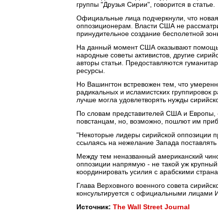
группы "Друзья Сирии", говорится в статье.
Официальные лица подчеркнули, что новая
оппозиционерам. Власти США не рассматри
принудительное создание бесполетной зон
На данный момент США оказывают помощь 
народные советы активистов, другие сирий
авторы статьи. Предоставляются гуманита
ресурсы.
Но Вашингтон встревожен тем, что умеренн
радикальных и исламистских группировок р
лучше могла удовлетворять нужды сирийско
По словам представителей США и Европы, 
повстанцам, но, возможно, пошлют им при
"Некоторые лидеры сирийской оппозиции п
ссылаясь на нежелание Запада поставлять 
Между тем неназванный американский чино
оппозиции напрямую - не такой уж крупный 
координировать усилия с арабскими стран
Глава Верховного военного совета сирийс
консультируется с официальными лицами И
Источник:
The Wall Street Journal