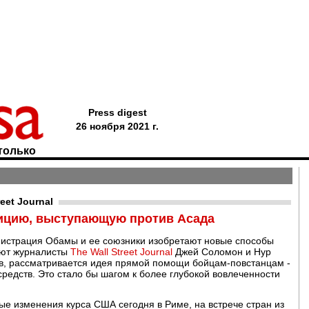
Press digest
26 ноября 2021 г.
только
eet Journal
ицию, выступающую против Асада
нистрация Обамы и ее союзники изобретают новые способы
ают журналисты
The Wall Street Journal
Джей Соломон и Нур
в, рассматривается идея прямой помощи бойцам-повстанцам -
редств. Это стало бы шагом к более глубокой вовлеченности
ые изменения курса США сегодня в Риме, на встрече стран из