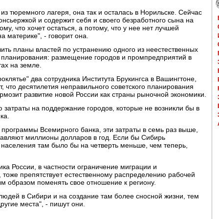
 из тюремного лагеря, она так и осталась в Норильске. Сейчас
консьержкой и содержит себя и своего безработного сына на
му, что хочет остаться, а потому, что у нее нет лучшей
а материке", - говорит она.
шить планы властей по устранению одного из неестественных
о планирования: размещение городов и промпредприятий в
ах на земле.
оклятье" два сотрудника Института Брукингса в Вашингтоне,
, что десятилетия неправильного советского планирования
ормозит развитие новой России как страны рыночной экономики.
 затраты на поддержание городов, которые не возникли бы в
ка.
программы Всемирного банка, эти затраты в семь раз выше,
тавляют миллионы долларов в год. Если бы Сибирь
то населения там было бы на четверть меньше, чем теперь,
ка России, в частности ограничение миграции и
 тоже препятствует естественному распределению рабочей
м образом поменять свое отношение к региону.
людей в Сибири и на создание там более сносной жизни, тем
ругие места", - пишут они.