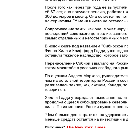
После того как через три года ее выпустили
ей 67 лет, она получает пенсию, работает 
300 долларов в месяц. Она остается не пото
альтернативы. "У меня ничего не осталось н
Сопротивление таких, как она, может нару
последствий советского централизованног
самых отдаленных и негостеприимных мест
В новой книге под названием "Сибирское пр
Фиона Хилл и Клиффорд Гэдди, утверждают
оставили тяжелое наследство, которое зат
Перенаселение Сибири взвалило на Россию
таком масштабе в условиях свободного рын
По оценкам Андрея Маркова, руководителя 
чем на остальной территории России и сос
развивалась так же, как, скажем, Канада, 
говорит он.
Хилл и Гэдди утверждают: нынешняя полити
продолжающееся субсидирование северян,
силы. По их мнению, России нужно коренны
"Чем больше денег тратится на удержание 
меньше средств остается на инвестиции в д
Источник:
The New York Times