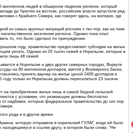
10 миллионов людей в обширном ледяном регионе, который
западе до Чукотки на востоке, российские власти запустили ряд
ловек с Крайнего Севера, как говорят здесь, на материк, где
ной из самых крупных миграций россиян с тех пор, как на пике
ь насильственное заселение региона. Однако пока опыт
вить то, что было сделано по принуждению.
 прошлом году, правительство предоставляет субсидии на жилье
щим уехать. Однако из 20 тысяч семей в Норильске, которые в
зили лишь 48 семей.
вается в Норильске и двух других северных городах, Воркуте
суды на 80 миллионов долларов, взятой у Всемирного банка,
гласились принять ваучер на жилье ценой 2400 долларов и
6 году только из Норильска должны переселиться 23 тысячи
ает на приобретение жилья лишь в самой бедной сельской
вляются с условием, что уезжающие должны бесплатно
я от надбавок, которые федеральное правительство до сих пор
Севере.
гого рода и в другое время.
 Яшкина, которую отправили в норильский ГУЛАГ, когда ей было
мо находящемуся в ссылке другу, в котором были слова: "Не