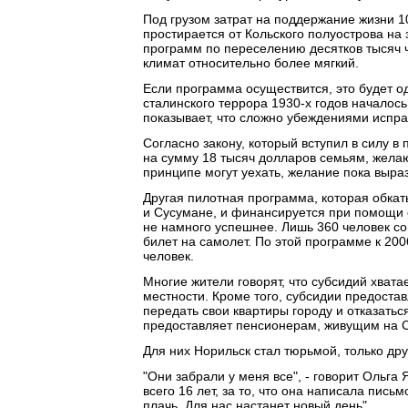
Под грузом затрат на поддержание жизни 
простирается от Кольского полуострова на 
программ по переселению десятков тысяч че
климат относительно более мягкий.
Если программа осуществится, это будет од
сталинского террора 1930-х годов началос
показывает, что сложно убеждениями испра
Согласно закону, который вступил в силу в
на сумму 18 тысяч долларов семьям, желаю
принципе могут уехать, желание пока выра
Другая пилотная программа, которая обкаты
и Сусумане, и финансируется при помощи с
не намного успешнее. Лишь 360 человек со
билет на самолет. По этой программе к 200
человек.
Многие жители говорят, что субсидий хват
местности. Кроме того, субсидии предоста
передать свои квартиры городу и отказатьс
предоставляет пенсионерам, живущим на 
Для них Норильск стал тюрьмой, только дру
"Они забрали у меня все", - говорит Ольга
всего 16 лет, за то, что она написала пись
плачь. Для нас настанет новый день".