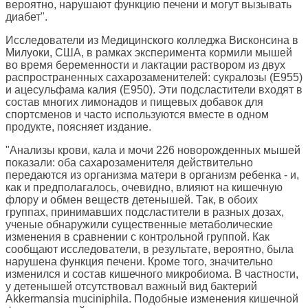
вероятно, нарушают функцию печени и могут вызывать
диабет".
Исследователи из Медицинского колледжа Висконсина в
Милуоки, США, в рамках эксперимента кормили мышей
во время беременности и лактации раствором из двух
распространенных сахарозаменителей: сукралозы (E955)
и ацесульфама калия (E950). Эти подсластители входят в
состав многих лимонадов и пищевых добавок для
спортсменов и часто используются вместе в одном
продукте, поясняет издание.
"Анализы крови, кала и мочи 226 новорожденных мышей
показали: оба сахарозаменителя действительно
передаются из организма матери в организм ребенка - и,
как и предполагалось, очевидно, влияют на кишечную
флору и обмен веществ детенышей. Так, в обоих
группах, принимавших подсластители в разных дозах,
ученые обнаружили существенные метаболические
изменения в сравнении с контрольной группой. Как
сообщают исследователи, в результате, вероятно, была
нарушена функция печени. Кроме того, значительно
изменился и состав кишечного микробиома. В частности,
у детенышей отсутствовал важный вид бактерий
Akkermansia muciniphila. Подобные изменения кишечной