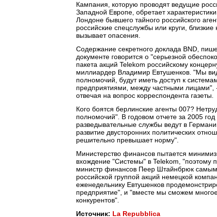
Кампания, которую проводят ведущие росс
Западной Европе, обретает характеристики
Лондоне бывшего тайного российского агент
российские спецслужбы или круги, близкие 
вызывает опасения.
Содержание секретного доклада BND, пишет 
документе говорится о "серьезной обеспок
пакета акций Telekom российскому концерн
миллиардер Владимир Евтушенков. "Мы вид
полномочий, будут иметь доступ к систем
предприятиями, между частными лицами", -
отвечая на вопрос корреспондента газеты.
Кого боятся берлинские агенты 007? Нетр
полномочий". В годовом отчете за 2005 го
разведывательные службы ведут в Германи
развитие двусторонних политических отнош
решительно превышает норму".
Министерство финансов пытается минимизир
вхождение "Системы" в Telekom, "поэтому 
министр финансов Пеер Штайнбрюк самым 
российской группой акций немецкой компани
еженедельнику Евтушенков продемонстриро
предприятие", и "вместе мы сможем многое
конкурентов".
Источник:
La Repubblica