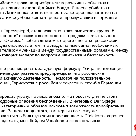
ийские игроки по приобретению различных объектов в
 детектива в стиле Джеймса Бонда. И после убийства в
а Литвиненко, ответственность за которое возлагается на
к этим службам, сигнал тревоги, прозвучавший в Германии,
Tagesspiegel, стало известно в экономических кругах. В
оенности" в связи с возможностью продажи значительного
у "Система", собственником которого является российский
им опасность в том, что люди, не имеющие необходимых
ам телекоммуникаций между государственными органами, между
 говорит эксперт по вопросам шпионажа и безопасности,
удно расшифровать загадочную формулу: "лица, не имеющие
д немецкая разведка предупреждала, что российские
и активную деятельность. Несмотря на положительное
ений, "присутствие российских секретных служб в Германии
овать угрозу, но лишь внешне. На повестке дня не стоит
подобные опасения беспочвенны". В интервью Der Spiegel
категоричным образом исключил возможность приобретения
и. За неделю до этого, в интервью все тому же
вал очень большую заинтересованность: "Telekom - хорошее
 сделать, мы обойдем Vodafone и всех остальных