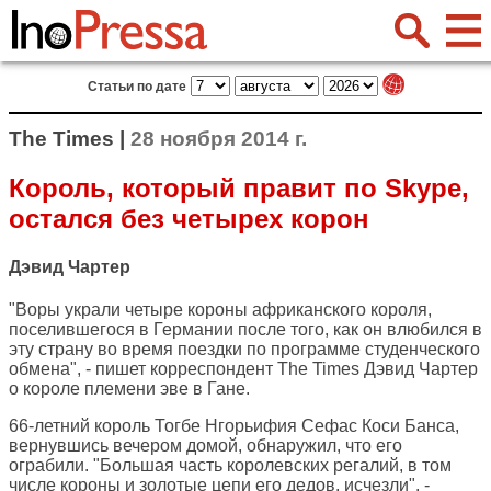
Статьи по дате
The Times |
28 ноября 2014 г.
Король, который правит по Skype,
остался без четырех корон
Дэвид Чартер
"Воры украли четыре короны африканского короля,
поселившегося в Германии после того, как он влюбился в
эту страну во время поездки по программе студенческого
обмена", - пишет корреспондент
The Times
Дэвид Чартер
о короле племени эве в Гане.
66-летний король Тогбе Нгорьифия Сефас Коси Банса,
вернувшись вечером домой, обнаружил, что его
ограбили. "Большая часть королевских регалий, в том
числе короны и золотые цепи его дедов, исчезли", -