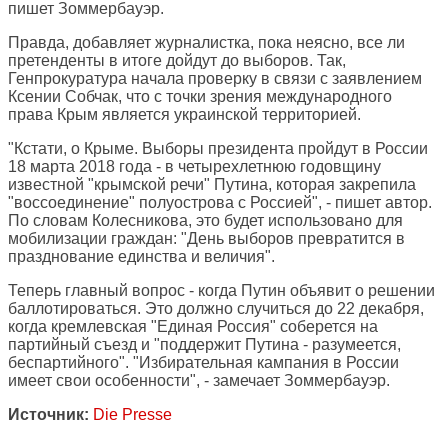
пишет Зоммербауэр.
Правда, добавляет журналистка, пока неясно, все ли
претенденты в итоге дойдут до выборов. Так,
Генпрокуратура начала проверку в связи с заявлением
Ксении Собчак, что с точки зрения международного
права Крым является украинской территорией.
"Кстати, о Крыме. Выборы президента пройдут в России
18 марта 2018 года - в четырехлетнюю годовщину
известной "крымской речи" Путина, которая закрепила
"воссоединение" полуострова с Россией", - пишет автор.
По словам Колесникова, это будет использовано для
мобилизации граждан: "День выборов превратится в
празднование единства и величия".
Теперь главный вопрос - когда Путин объявит о решении
баллотироваться. Это должно случиться до 22 декабря,
когда кремлевская "Единая Россия" соберется на
партийный съезд и "поддержит Путина - разумеется,
беспартийного". "Избирательная кампания в России
имеет свои особенности", - замечает Зоммербауэр.
Источник:
Die Presse