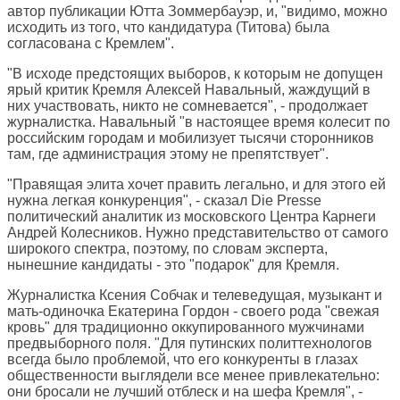
автор публикации Ютта Зоммербауэр, и, "видимо, можно
исходить из того, что кандидатура (Титова) была
согласована с Кремлем".
"В исходе предстоящих выборов, к которым не допущен
ярый критик Кремля Алексей Навальный, жаждущий в
них участвовать, никто не сомневается", - продолжает
журналистка. Навальный "в настоящее время колесит по
российским городам и мобилизует тысячи сторонников
там, где администрация этому не препятствует".
"Правящая элита хочет править легально, и для этого ей
нужна легкая конкуренция", - сказал Die Presse
политический аналитик из московского Центра Карнеги
Андрей Колесников. Нужно представительство от самого
широкого спектра, поэтому, по словам эксперта,
нынешние кандидаты - это "подарок" для Кремля.
Журналистка Ксения Собчак и телеведущая, музыкант и
мать-одиночка Екатерина Гордон - своего рода "свежая
кровь" для традиционно оккупированного мужчинами
предвыборного поля. "Для путинских политтехнологов
всегда было проблемой, что его конкуренты в глазах
общественности выглядели все менее привлекательно:
они бросали не лучший отблеск и на шефа Кремля", -