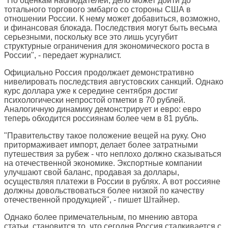
"По оценкам наблюдателей, дело может дойти до
тотального торгового эмбарго со стороны США в
отношении России. К нему может добавиться, возможно,
и финансовая блокада. Последствия могут быть весьма
серьезными, поскольку все это лишь усугубит
структурные ограничения для экономического роста в
России", - передает журналист.
Официально Россия продолжает демонстративно
нивелировать последствия августовских санкций. Однако
курс доллара уже к середине сентября достиг
психологически непростой отметки в 70 рублей.
Аналогичную динамику демонстрирует и евро: евро
теперь обходится россиянам более чем в 81 рубль.
"Правительству такое положение вещей на руку. Оно
притормаживает импорт, делает более затратными
путешествия за рубеж - что неплохо должно сказываться
на отечественной экономике. Экспортные компании
улучшают свой баланс, продавая за доллары,
осуществляя платежи в России в рублях. А вот россияне
должны довольствоваться более низкой по качеству
отечественной продукцией", - пишет Штайнер.
Однако более примечательным, по мнению автора
статьи, становится то, что сегодня Россия сталкивается с