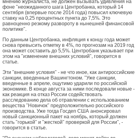
мнению журналиста, не должен вызывать удивления на
фоне "неожиданного шага Центробанка, который 14
сентября (впервые после 2014 года) повысил ключевую
ставку на 0,25 процентных пункта до 7,5%. Это
равноценно резкому развороту в нынешней финансовой
политике".
По данным Центробанка, инфляция к концу года может
снова превысить отметку в 4%, по прогнозам на 2019 год
она может составить до 5,5%. Центробанк указывает при
этом на "изменение внешних условий", говорится в
статье.
Эти "внешние условия" - не что иное, как антироссийские
санкции, введенные Вашингтоном. "Уже санкции,
введенные в апреле, ощутимо ударили по российской
экономике. В конце августа за ними последовали новые -
как реакция на отказ России содействовать
расследованию дела об отравлении с использованием
вещества "Новичок" предположительно российского
производства. Уже тогда Госдеп США анонсировал
новый санкционный пакет на ноябрь, который должен
стать "горькой" и "жесткой" проверкой для России", -
говорится в статье.