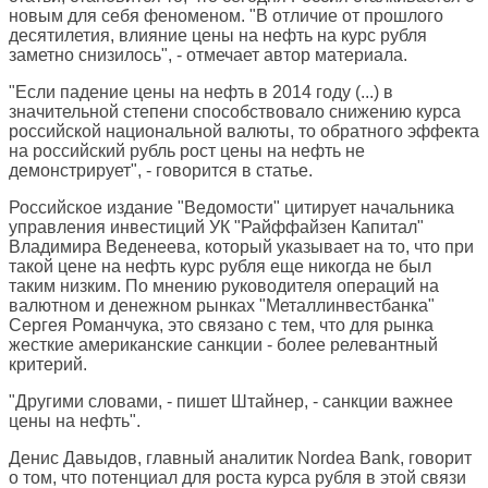
новым для себя феноменом. "В отличие от прошлого
десятилетия, влияние цены на нефть на курс рубля
заметно снизилось", - отмечает автор материала.
"Если падение цены на нефть в 2014 году (...) в
значительной степени способствовало снижению курса
российской национальной валюты, то обратного эффекта
на российский рубль рост цены на нефть не
демонстрирует", - говорится в статье.
Российское издание "Ведомости" цитирует начальника
управления инвестиций УК "Райффайзен Капитал"
Владимира Веденеева, который указывает на то, что при
такой цене на нефть курс рубля еще никогда не был
таким низким. По мнению руководителя операций на
валютном и денежном рынках "Металлинвестбанка"
Сергея Романчука, это связано с тем, что для рынка
жесткие американские санкции - более релевантный
критерий.
"Другими словами, - пишет Штайнер, - санкции важнее
цены на нефть".
Денис Давыдов, главный аналитик Nordea Bank, говорит
о том, что потенциал для роста курса рубля в этой связи