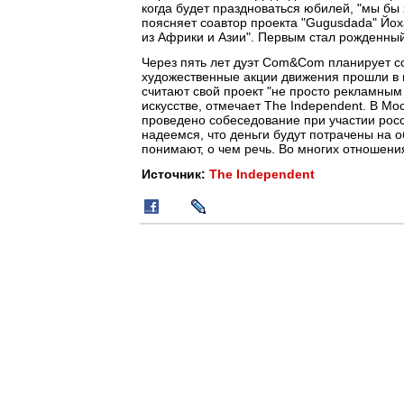
когда будет праздноваться юбилей, "мы бы
поясняет соавтор проекта "Gugusdada" Йох
из Африки и Азии". Первым стал рожденны
Через пять лет дуэт Com&Com планирует со
художественные акции движения прошли в н
считают свой проект "не просто рекламны
искусстве, отмечает The Independent. В Мо
проведено собеседование при участии росс
надеемся, что деньги будут потрачены на 
понимают, о чем речь. Во многих отношениях
Источник:
The Independent