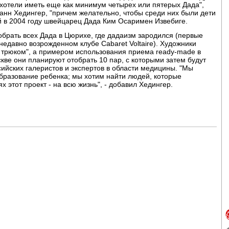
 хотели иметь еще как минимум четырех или пятерых Дада",
анн Хедингер, "причем желательно, чтобы среди них были дети
й в 2004 году швейцарец Дада Ким Осаримен Извебиге.
брать всех Дада в Цюрихе, где дадаизм зародился (первые
едавно возрожденном клубе Cabaret Voltaire). Художники
м трюком", а примером использования приема ready-made в
скве они планируют отобрать 10 пар, с которыми затем будут
ийских галеристов и экспертов в области медицины. "Мы
образование ребенка; мы хотим найти людей, которые
 этот проект - на всю жизнь", - добавил Хедингер.