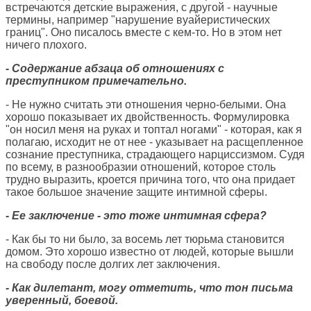
встречаются детские выражения, с другой - научные
термины, например "нарушение вуайеристических
границ". Оно писалось вместе с кем-то. Но в этом нет
ничего плохого.
- Содержание абзаца об отношениях с
преступником примечательно.
- Не нужно считать эти отношения черно-белыми. Она
хорошо показывает их двойственность. Формулировка
"он носил меня на руках и топтал ногами" - которая, как я
полагаю, исходит не от нее - указывает на расщепленное
сознание преступника, страдающего нарциссизмом. Судя
по всему, в разнообразии отношений, которое столь
трудно выразить, кроется причина того, что она придает
такое большое значение защите интимной сферы.
- Ее заключение - это тоже интимная сфера?
- Как бы то ни было, за восемь лет тюрьма становится
домом. Это хорошо известно от людей, которые вышли
на свободу после долгих лет заключения.
- Как дилетант, могу отметить, что тон письма
уверенный, боевой.