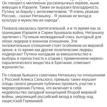
Он говорил о миллионах русскоязычных евреев, ныне
живущих в Израиле. Также он выразил благодарность
Путину за борьбу с антисемитизмом. "Я очень уважаю
Россию, - сказал Нетаньяху. - Я уважаю ее вклад в
культуру и мужество ее народа".
Похвала оказалась притягательной, и в то время как за
границами Израиля в Сирии бушевала война, Нетаньяху
заключил с Путиным неожиданный союз, выгодный для
обоих лидеров в военном отношении. Эти
положительные отношения стоят особняком на мировой
арене, в то время как другие политические лидеры
подвергают Путина нападкам за вмешательство в
выборы и причастность к атакам с применением нервно-
паралитического вещества в Британии, отмечают
журналисты.
По словам бывшего советника Нетаньяху по отношениям
с Россией Алекса Сельского, премьер также вкушает
плоды своего решения публично проявить участие к
мировоззрению Путина, что включает в себя
недовольство западной концепцией Второй мировой
войны, умаляющей российский вклад в победу над
нацистской Германией.