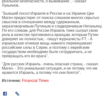
реальной безопасности, о выживании", - сказал
Лукьянов.
"Бывший посол Израиля в России и на Украине Цви
Маген предостерег от поиска слишком многих скрытых
смыслов в отношениях между сдержанным,
неразговорчивым Путиным и сладкоречивым Нетаньяху.
По его словам, для России Израиль тоже сыграл свою
роль в качестве противовеса иранцам, которым Путин
доверяет не полностью, - пишут журналисты FT. - А
израильская огневая мощь намного перевешивает
российские силы в Сирии, и поэтому с еврейским
государством необходимо было сотрудничать, а не
превращать его во врага".
"Для русских Израиль - очень опасная страна, - сказал
Маген. - Это уникальная ситуация, и не потому, что им
нравится Израиль, а потому что они боятся".
Источник:
Financial Times