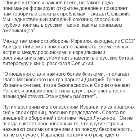
"Общие интересы важнее всего, но такого рода
понимание формирует открытое доверие и позволяет
нам говорить о сложных проблемах, - сказал Сельский. -
Мы - единственный западный союзник, способный
глубоко понимать русских, так же, как мы понимаем
американцев".
Между тем министр обороны Израиля, выходец из СССР
Авигдор Либерман помогает сглаживать ежемесячные
встречи между российскими и израильскими
военачальниками, упоминая знаменитые русские битвы,
литературу и кино, рассказал Сельский.
"Отношения стали намного более близкими, - полагает
глава Московского центра Карнеги Дмитрий Тренин. -
Израиль считает, что за безопасность в Сирии отвечает
Россия, и вооруженные силы двух стран очень тесно
взаимодействуют. Эта модель работает".
Путин восприимчив к опасениям Израиля из-за иранских
сил у своих границ, пояснил председатель Совета по
внешней и оборонной политике Федор Лукьянов. "Он не
всегда считает обоснованным то, что другие страны
называют своими опасениями по поводу безопасности,
но не в случае с Израилем, потому что речь идет о