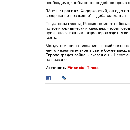
необходимо, чтобы нечто подобное произо
"Мне не нравится Ходорковский, он сделал 
совершенно незаконно", - добавил магнат.
По данным газеты, Россия не может обжал
по всем юридическим каналам, чтобы "отодв
признано законным, акционеров ждет тяжел
газета.
Между тем, пишет издание, "некий человек,
нечто незначительное в свете более масшт
Европе грядет война, - сказал он. - Неужел
не названо.
Источник:
Financial Times