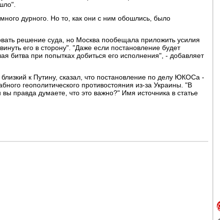
шло".
много дурного. Но то, как они с ним обошлись, было
овать решение суда, но Москва пообещала приложить усилия
инуть его в сторону". "Даже если постановление будет
ая битва при попытках добиться его исполнения", - добавляет
 близкий к Путину, сказал, что постановление по делу ЮКОСа -
абного геополитического противостояния из-за Украины. "В
и вы правда думаете, что это важно?" Имя источника в статье