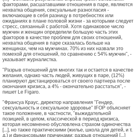
факторами, расшатавшими отношения в паре, являются
нехватка общения, сексуальные разногласия -
включающие в себя разницу в потребностях или
ожиданиях в плане половой жизни - за которыми следует
стресс, связанный с работой. Хотя одинаковое число
мужчин и женщин определили большую часть этих
факторов в качестве проблем для своих отношений,
нехватка общения в паре сказалась больше на
женщинах, чем на мужчинах. 70% из них назвали это
помехой для отношений, по сравнению с 54% мужчин", -
указывает журналистка.
"Разрыв отношений для многих так и остается в качестве
желания, однако часть людей, живущих в паре, (12%)
планируют дистанцироваться от своего партнера после
окончания кризиса, а 4% - окончательно расстаться", -
пишет Le Figaro.
"Франсуа Краус, директор направления "Гендер,
сексуальность и сексуальное здоровье" IFOP объясняет
такое положение, в частности, "выжидательной
позицией, в целом, классической в период кризиса,
которая несомненно обусловлена страхом одиночества
[...], но также практическими (жилье, школа для детей, и т.
д.) и финансовыми причинами: разрыв отношений [...]