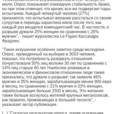
июля. Опрос показывает очевидную стабильность брака,
но при этом отмечает, что кризис все же подвергает пары
испытанию. Каждый четвертый человек (27%)
признается, что испытывал желание расстаться со своим
супругом в периоды карантина и/или после того, как
каждый раз вводился комендантский час. В частности, о
разрыве думали 25% женщин по сравнению с 28%
мужчин", - пишет журналистка
Le Figaro
Кассандра
Фрадлен.
"Такое искушение особенно заметно среди молодежи.
Опрос, проведенный на выборке в 3003 человек,
показал, что потребность разорвать отношения
почувствовали 50% лиц моложе 30 лет по сравнению с
14% лиц старше 60 лет. Наиболее уязвимые в
экономическом и финансовом отношении люди также
признались, что думали о разрыве: так заявили 46%
мужчин и 35% женщин, зарабатывающих менее 900 евро
в месяц, по сравнению с 21% мужчин и 23% женщин,
зарабатывающих больше 2500 в месяц. Это желание
также больше коснулось жителей крупных мегаполисов,
как правило, проживающих в большей тесноте", -
указывает автор публикации.
(...) "Согласно результатам опроса, тремя основными