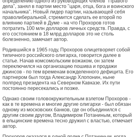
определению одного из руководящих членов "Правого
дела", занял в партии место "царя, отца, бога и воинского
начальника". Новый лидер партии, называющей себя
праволиберальной, стремится сделать ее второй по
влиянию партией в Думе - на что Прохоров готов
потратить 100 млн долларов личных средств. Правда, с
его состоянием в 18 млрд долларов это не столь
болезненно, замечает автор.
Родившийся в 1965 году, Прохоров олицетворяет собой
типичного российского олигарха, говорится далее в
статье. Начав комсомольским вожаком, он затем
переключился на организацию пошива и продажи
джинсов - по тем временам вожделенного дефицита. Его
партнером был тогда Александр Хлопонин, ныне
полпред президента на Северном Кавказе. Их пути
постоянно пересекались и позже.
Однако своим головокружительным взлетом Прохоров -
как в те времена и многие другие олигархи - был обязан
одному из московских банков, где он объединился с
другим своим другом, Владимиром Потаниным, который
в ельцинские времена тесно дружил с властью, отмечает
автор.
Прохоров оказался в одной лодке с Потаниным, когда