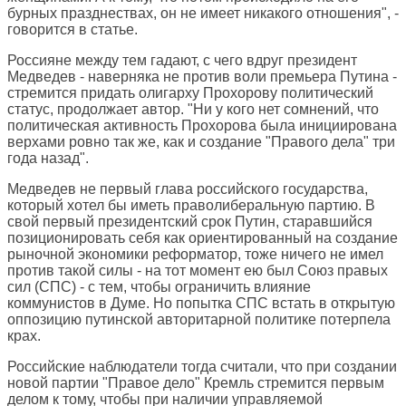
бурных празднествах, он не имеет никакого отношения", -
говорится в статье.
Россияне между тем гадают, с чего вдруг президент
Медведев - наверняка не против воли премьера Путина -
стремится придать олигарху Прохорову политический
статус, продолжает автор. "Ни у кого нет сомнений, что
политическая активность Прохорова была инициирована
верхами ровно так же, как и создание "Правого дела" три
года назад".
Медведев не первый глава российского государства,
который хотел бы иметь праволиберальную партию. В
свой первый президентский срок Путин, старавшийся
позиционировать себя как ориентированный на создание
рыночной экономики реформатор, тоже ничего не имел
против такой силы - на тот момент ею был Союз правых
сил (СПС) - с тем, чтобы ограничить влияние
коммунистов в Думе. Но попытка СПС встать в открытую
оппозицию путинской авторитарной политике потерпела
крах.
Российские наблюдатели тогда считали, что при создании
новой партии "Правое дело" Кремль стремится первым
делом к тому, чтобы при наличии управляемой