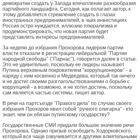
демократии создать у Запада впечатление разнообразия
партийного ландшафта. Сегодня, как полагает автор, к
этому добавляется стремление создать в глазах
иностранных предпринимателей, в чьих инвестициях
Россия остро нуждается, иллюзию плюрализма и
продемонстрировать, что новая партия будет
представлять интересы предпринимателей.
За неделю до избрания Прохорова лидером партии
власти отказали в регистрации либеральной "Партии
народной свободы" ("Парнас"), говорится далее в статье.
Это не удивительно, поскольку ее лидеры называют
Путина верховным покровителем "коррупционеров" - а
наряду с ним косвенно и Медведева, который так ничего
и не достиг своими разглагольствованиями о борьбе с
коррупцией - а возможно, и не хотел достичь, поскольку
сам является частью системы, пишет автор.
В речи на партсъезде "Правого дела" по случаю своего
избрания Прохоров явил собой "ручного олигарха" - кто
знает, чем он обязан путинскому государству?
Государственные СМИ придали большое значение речи
Прохорова. Однако призыв освободить Ходорковского,
который все чаще озвучивается и другими влиятельными