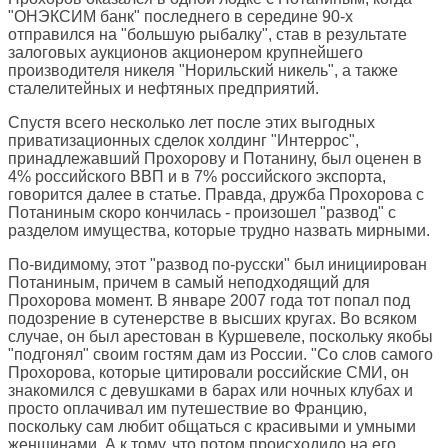
"ОНЭКСИМ банк" последнего в середине 90-х
отправился на "большую рыбалку", став в результате
залоговых аукционов акционером крупнейшего
производителя никеля "Норильский никель", а также
сталелитейных и нефтяных предприятий.
Спустя всего несколько лет после этих выгодных
приватизационных сделок холдинг "Интеррос",
принадлежавший Прохорову и Потанину, был оценен в
4% российского ВВП и в 7% российского экспорта,
говорится далее в статье. Правда, дружба Прохорова с
Потаниным скоро кончилась - произошел "развод" с
разделом имущества, которые трудно назвать мирными.
По-видимому, этот "развод по-русски" был инициирован
Потаниным, причем в самый неподходящий для
Прохорова момент. В январе 2007 года тот попал под
подозрение в сутенерстве в высших кругах. Во всяком
случае, он был арестован в Куршевеле, поскольку якобы
"подгонял" своим гостям дам из России. "Со слов самого
Прохорова, которые цитировали российские СМИ, он
знакомился с девушками в барах или ночных клубах и
просто оплачивал им путешествие во Францию,
поскольку сам любит общаться с красивыми и умными
женщинами. А к тому, что потом происходило на его