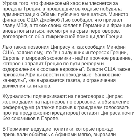
Угроза того, что финансовый хаос выплеснется за
пределы Греции, в прошедшие выходные побудила
администрацию Обамы публично вмешаться. Министр
финансов США Джейкоб Лью сообщил, что призвал
главу МВФ, а также своих коллег в Германии и Франции
вновь попытаться, несмотря на срыв переговоров,
договориться об антикризисной помощи для Греции.
Лью также позвонил Ципрасу и, как сообщил Минфин
США, заявил ему, что "в наилучших интересах Греции,
Европы и мировой экономики - найти прочное решение,
которое направит Грецию по пути реформ и
оздоровления в составе еврозоны". Власти США также
призвали Афины ввести необходимые "банковские
каникулы", как выражается газета, и ограничения
движения капиталов.
Журналисты подчеркивают: на переговорах Ципрас
жестко давил на партнеров по еврозоне, а объявление
референдума (а также призыв к гражданам голосовать
против предложения кредиторов) оставят Ципраса почти
без союзников в Европе.
В Германии ведущие политики, которые прежде
призывали обойтись с Афинами мягко, выразили