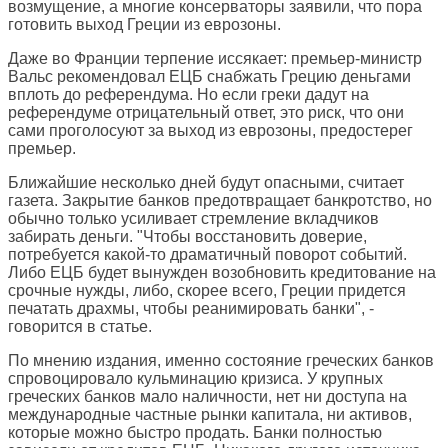
возмущение, а многие консерваторы заявили, что пора
готовить выход Греции из еврозоны.
Даже во Франции терпение иссякает: премьер-министр
Вальс рекомендовал ЕЦБ снабжать Грецию деньгами
вплоть до референдума. Но если греки дадут на
референдуме отрицательный ответ, это риск, что они
сами проголосуют за выход из еврозоны, предостерег
премьер.
Ближайшие несколько дней будут опасными, считает
газета. Закрытие банков предотвращает банкротство, но
обычно только усиливает стремление вкладчиков
забирать деньги. "Чтобы восстановить доверие,
потребуется какой-то драматичный поворот событий.
Либо ЕЦБ будет вынужден возобновить кредитование на
срочные нужды, либо, скорее всего, Греции придется
печатать драхмы, чтобы реанимировать банки", -
говорится в статье.
По мнению издания, именно состояние греческих банков
спровоцировало кульминацию кризиса. У крупных
греческих банков мало наличности, нет ни доступа на
международные частные рынки капитала, ни активов,
которые можно быстро продать. Банки полностью