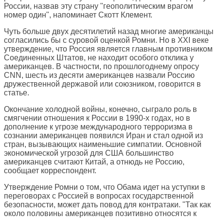
России, назвав эту страну "геополитическим врагом
номер один", напоминает Скотт Клемент.
Чуть больше двух десятилетий назад многие американцы
согласились бы с суровой оценкой Ромни. Но в XXI веке
утверждение, что Россия является главным противником
Соединенных Штатов, не находит особого отклика у
американцев. В частности, по прошлогоднему опросу
CNN, шесть из десяти американцев назвали Россию
дружественной державой или союзником, говорится в
статье.
Окончание холодной войны, конечно, сыграло роль в
смягчении отношения к России в 1990-х годах, но в
дополнение к угрозе международного терроризма в
сознании американцев появился Иран и стал одной из
стран, вызывающих наименьшие симпатии. Основной
экономической угрозой для США большинство
американцев считают Китай, а отнюдь не Россию,
сообщает корреспондент.
Утверждение Ромни о том, что Обама идет на уступки в
переговорах с Россией в вопросах государственной
безопасности, может дать повод для контратаки. "Так как
около половины американцев позитивно относятся к