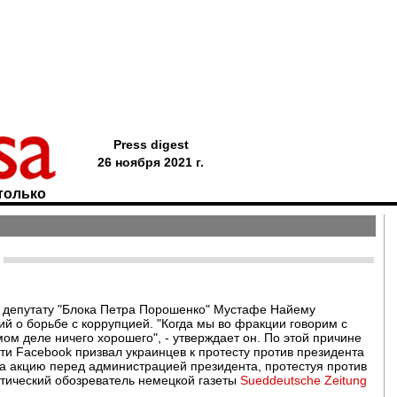
Press digest
26 ноября 2021 г.
только
ы депутату "Блока Петра Порошенко" Мустафе Найему
ий о борьбе с коррупцией. "Когда мы во фракции говорим с
мом деле ничего хорошего", - утверждает он. По этой причине
ти Facebook призвал украинцев к протесту против президента
а акцию перед администрацией президента, протестуя против
литический обозреватель немецкой газеты
Sueddeutsche Zeitung