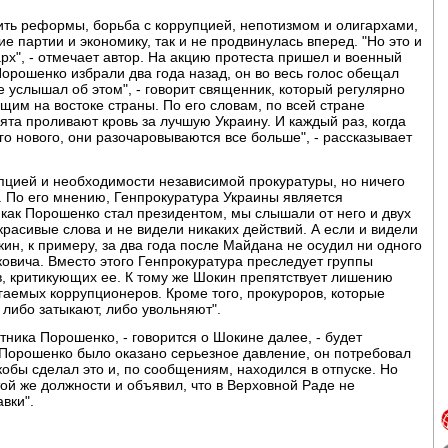
ть реформы, борьба с коррупцией, непотизмом и олигархами,
 партии и экономику, так и не продвинулась вперед. "Но это и
арх", - отмечает автор. На акцию протеста пришел и военный
Порошенко избрали два года назад, он во весь голос обещал
не услышал об этом", - говорит священник, который регулярно
им на востоке страны. По его словам, по всей стране
ята проливают кровь за лучшую Украину. И каждый раз, когда
его нового, они разочаровываются все больше", - рассказывает
упцией и необходимости независимой прокуратуры, но ничего
м. По его мнению, Генпрокуратура Украины является
 как Порошенко стал президентом, мы слышали от него и двух
расивые слова и не видели никаких действий. А если и видели
ин, к примеру, за два года после Майдана не осудил ни одного
овича. Вместо этого Генпрокуратура преследует группы
в, критикующих ее. К тому же Шокин препятствует лишению
аемых коррупционеров. Кроме того, прокуроров, которые
либо затыкают, либо увольняют".
атника Порошенко, - говорится о Шокине далее, - будет
 Порошенко было оказано серьезное давление, он потребовал
кобы сделал это и, по сообщениям, находился в отпуске. Но
той же должности и объявил, что в Верховной Раде не
вки".