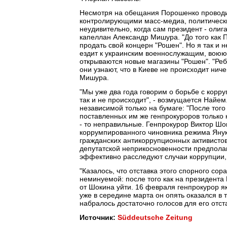
Несмотря на обещания Порошенко проводи
контролирующими масс-медиа, политические
неудивительно, когда сам президент - олиг
капеллан Александр Мишура. "До того как 
продать свой концерн "Рошен". Но я так и 
ездит к украинским военнослужащим, воюющ
открываются новые магазины "Рошен". "Реб
они узнают, что в Киеве не происходит нич
Мишура.
"Мы уже два года говорим о борьбе с корр
так и не происходит", - возмущается Найе
независимой только на бумаге: "После того
поставленных им же генпрокуроров только к
- то неправильные. Генпрокурор Виктор Шок
коррумпированного чиновника режима Янук
гражданских антикоррупционных активисто
депутатской неприкосновенности предполаг
эффективно расследуют случаи коррупции, 
"Казалось, что отставка этого спорного сор
неминуемой: после того как на президента
от Шокина уйти. 16 февраля генпрокурор я
уже в середине марта он опять оказался в 
набралось достаточно голосов для его отста
Источник:
Süddeutsche Zeitung