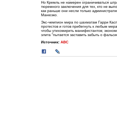
Но Кремль не намерен ограничиваться штр
тюремного заключения для тех, кто не вы
как раньше они несли только администрати
Манюэко.
Экс-чемпион мира по шахматам Гарри Касп
протестов и готов прибегнуть к любым мер
чтобы утихомирить манифестантов; экономи
элита "пытается заставить забыть о фальс
Источник:
ABC