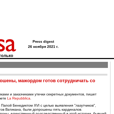
Press digest
26 ноября 2021 г.
только
прошены, мажордом готов сотрудничать со
ками и заказчиками утечки секретных документов, пишет
зете
La Repubblica
.
 Папой Бенедиктом XVI с целью выявления "лазутчиков",
тов Ватикана, были допрошены пять кардиналов.
ороны, единственный подследственный в этой истории, бывший