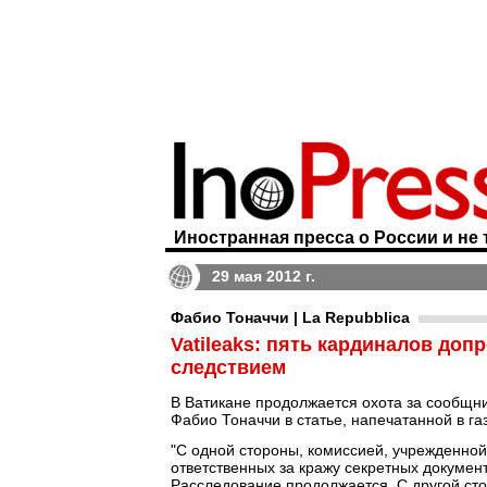
Иностранная пресса о России и не 
29 мая 2012 г.
Фабио Тоначчи | La Repubblica
Vatileaks: пять кардиналов до
следствием
В Ватикане продолжается охота за сообщни
Фабио Тоначчи в статье, напечатанной в га
"С одной стороны, комиссией, учрежденной
ответственных за кражу секретных докумен
Расследование продолжается. С другой ст