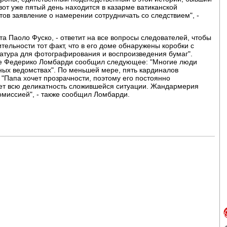
от уже пятый день находится в казарме ватиканской
ов заявление о намерении сотрудничать со следствием", -
ата Паоло Фуско, - ответит на все вопросы следователей, чтобы
ительности тот факт, что в его доме обнаружены коробки с
атура для фотографирования и воспроизведения бумаг".
ре Федерико Ломбарди сообщил следующее: "Многие люди
ных ведомствах". По меньшей мере, пять кардиналов
 "Папа хочет прозрачности, поэтому его постоянно
ет всю деликатность сложившейся ситуации. Жандармерия
миссией", - также сообщил Ломбарди.