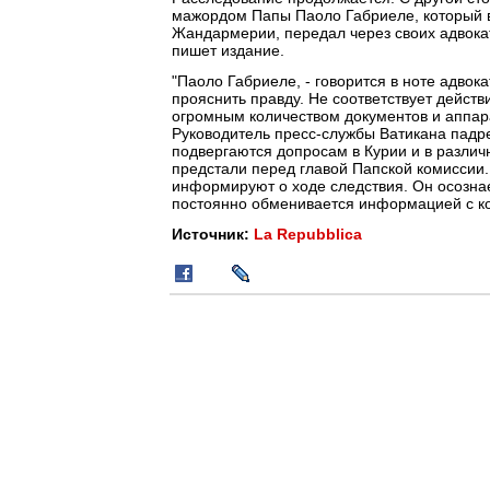
мажордом Папы Паоло Габриеле, который в
Жандармерии, передал через своих адвокат
пишет издание.
"Паоло Габриеле, - говорится в ноте адвок
прояснить правду. Не соответствует действ
огромным количеством документов и аппар
Руководитель пресс-службы Ватикана пад
подвергаются допросам в Курии и в различ
предстали перед главой Папской комиссии.
информируют о ходе следствия. Он осозна
постоянно обменивается информацией с ко
Источник:
La Repubblica