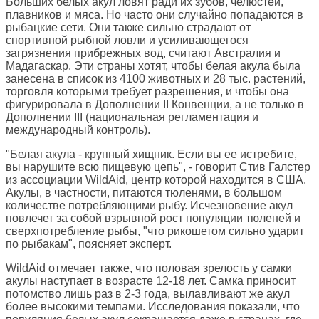
Больших белых акул ловят ради их зубов, челюстей,
плавников и мяса. Но часто они случайно попадаются в
рыбацкие сети. Они также сильно страдают от
спортивной рыбной ловли и усиливающегося
загрязнения прибрежных вод, считают Австралия и
Мадагаскар. Эти страны хотят, чтобы белая акула была
занесена в список из 4100 животных и 28 тыс. растений,
торговля которыми требует разрешения, и чтобы она
фигурировала в Дополнении II Конвенции, а не только в
Дополнении III (национальная регламентация и
международный контроль).
"Белая акула - крупный хищник. Если вы ее истребите,
вы нарушите всю пищевую цепь", - говорит Стив Галстер
из ассоциации WildAid, центр которой находится в США.
Акулы, в частности, питаются тюленями, в большом
количестве потребляющими рыбу. Исчезновение акул
повлечет за собой взрывной рост популяции тюленей и
сверхпотребление рыбы, "что рикошетом сильно ударит
по рыбакам", поясняет эксперт.
WildAid отмечает также, что половая зрелость у самки
акулы наступает в возрасте 12-18 лет. Самка приносит
потомство лишь раз в 2-3 года, вылавливают же акул
более высокими темпами. Исследования показали, что