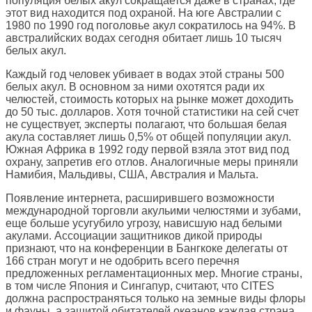
популяция белых акул сокращается даже в странах, где
этот вид находится под охраной. На юге Австралии с
1980 по 1990 год поголовье акул сократилось на 94%. В
австралийских водах сегодня обитает лишь 10 тысяч
белых акул.
Каждый год человек убивает в водах этой страны 500
белых акул. В основном за ними охотятся ради их
челюстей, стоимость которых на рынке может доходить
до 50 тыс. долларов. Хотя точной статистики на сей счет
не существует, эксперты полагают, что большая белая
акула составляет лишь 0,5% от общей популяции акул.
Южная Африка в 1992 году первой взяла этот вид под
охрану, запретив его отлов. Аналогичные меры приняли
Намибия, Мальдивы, США, Австралия и Мальта.
Появление интернета, расширившего возможности
международной торговли акульими челюстями и зубами,
еще больше усугубило угрозу, нависшую над белыми
акулами. Ассоциации защитников дикой природы
признают, что на конференции в Бангкоке делегаты от
166 стран могут и не одобрить всего перечня
предложенных регламентационных мер. Многие страны,
в том числе Япония и Сингапур, считают, что CITES
должна распространяться только на земные виды флоры
и фауны, а защитой обитателей океанов каждая страна