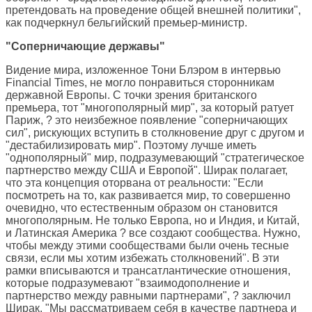
претендовать на проведение общей внешней политики",
как подчеркнул бельгийский премьер-министр.
"Соперничающие державы"
Видение мира, изложенное Тони Блэром в интервью
Financial Times, не могло понравиться сторонникам
державной Европы. С точки зрения британского
премьера, тот "многополярный мир", за который ратует
Париж, ? это неизбежное появление "соперничающих
сил", рискующих вступить в столкновение друг с другом и
"дестабилизировать мир". Поэтому лучше иметь
"однополярный" мир, подразумевающий "стратегическое
партнерство между США и Европой". Ширак полагает,
что эта концепция оторвана от реальности: "Если
посмотреть на то, как развивается мир, то совершенно
очевидно, что естественным образом он становится
многополярным. Не только Европа, но и Индия, и Китай,
и Латинская Америка ? все создают сообщества. Нужно,
чтобы между этими сообществами были очень тесные
связи, если мы хотим избежать столкновений". В эти
рамки вписываются и трансатлантические отношения,
которые подразумевают "взаимодополнение и
партнерство между равными партнерами", ? заключил
Ширак. "Мы рассматриваем себя в качестве партнера и