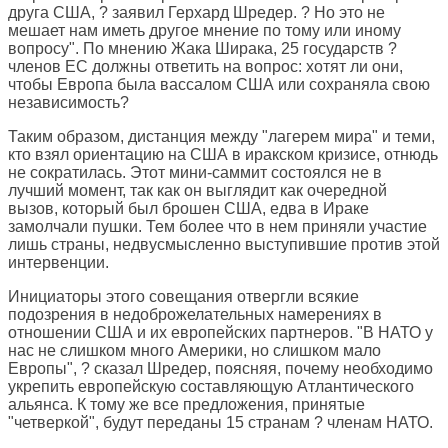
друга США, ? заявил Герхард Шредер. ? Но это не
мешает нам иметь другое мнение по тому или иному
вопросу". По мнению Жака Ширака, 25 государств ?
членов ЕС должны ответить на вопрос: хотят ли они,
чтобы Европа была вассалом США или сохраняла свою
независимость?
Таким образом, дистанция между "лагерем мира" и теми,
кто взял ориентацию на США в иракском кризисе, отнюдь
не сократилась. Этот мини-саммит состоялся не в
лучший момент, так как он выглядит как очередной
вызов, который был брошен США, едва в Ираке
замолчали пушки. Тем более что в нем приняли участие
лишь страны, недвусмысленно выступившие против этой
интервенции.
Инициаторы этого совещания отвергли всякие
подозрения в недоброжелательных намерениях в
отношении США и их европейских партнеров. "В НАТО у
нас не слишком много Америки, но слишком мало
Европы", ? сказал Шредер, поясняя, почему необходимо
укрепить европейскую составляющую Атлантического
альянса. К тому же все предложения, принятые
"четверкой", будут переданы 15 странам ? членам НАТО.