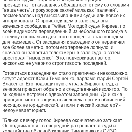
президента", отказавшись обращаться к нему со словами
"ваша честь", прокуроров заклеймила как "палачей",
посмеивалась над высказываниями судьи или вовсе их
игнорировала. О происходящем в зале суда она
ежечасно сообщала в Twitter. Молодой судья Киреев, по
всей видимости переведенный из небольшого городка в
столицу специально для этого процесса, стал поводом
для насмешек. От заседания к заседанию он нервничал
все более заметно, потом его терпение лопнуло, и
сначала он запретил телекамеры в зале суда, а затем
арестовал Тимошенко". Это, подчеркивает автор,
нисколько не умерило строптивость последней.
Готовиться к заседаниям стало практически невозможно,
сетует адвокат Юлии Тимошенко, парламентарий Сергей
Власенко. Его подзащитную с утра забирают в суд, а
вечером привозят обратно в следственный изолятор. По
выходным встречи с адвокатом запрещены. Да и как в
принципе можно защищать человека против обвинений,
носящих не юридический, а политический характер? -
недоумевает юрист.
"Ближе к вечеру голос Киреева окончательно затихает.
Он поднимается - в очередной раз решается судьба
ходатайства об освобождении Тимошенко из СИЗО.