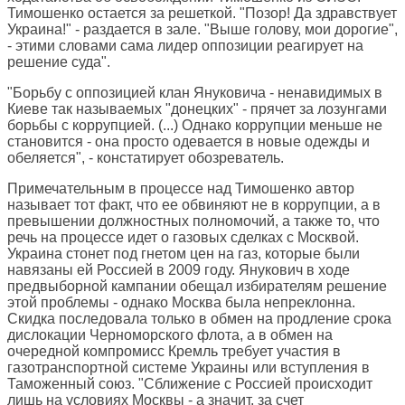
Тимошенко остается за решеткой. "Позор! Да здравствует
Украина!" - раздается в зале. "Выше голову, мои дорогие",
- этими словами сама лидер оппозиции реагирует на
решение суда".
"Борьбу с оппозицией клан Януковича - ненавидимых в
Киеве так называемых "донецких" - прячет за лозунгами
борьбы с коррупцией. (...) Однако коррупции меньше не
становится - она просто одевается в новые одежды и
обеляется", - констатирует обозреватель.
Примечательным в процессе над Тимошенко автор
называет тот факт, что ее обвиняют не в коррупции, а в
превышении должностных полномочий, а также то, что
речь на процессе идет о газовых сделках с Москвой.
Украина стонет под гнетом цен на газ, которые были
навязаны ей Россией в 2009 году. Янукович в ходе
предвыборной кампании обещал избирателям решение
этой проблемы - однако Москва была непреклонна.
Скидка последовала только в обмен на продление срока
дислокации Черноморского флота, а в обмен на
очередной компромисс Кремль требует участия в
газотранспортной системе Украины или вступления в
Таможенный союз. "Сближение с Россией происходит
лишь на условиях Москвы - а значит, за счет