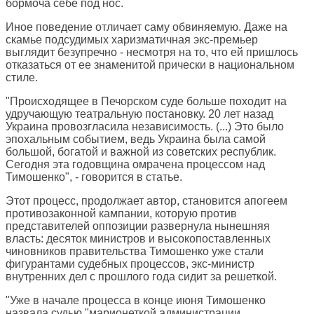
бормоча себе под нос.
Иное поведение отличает саму обвиняемую. Даже на
скамье подсудимых харизматичная экс-премьер
выглядит безупречно - несмотря на то, что ей пришлось
отказаться от ее знаменитой прически в национальном
стиле.
"Происходящее в Печорском суде больше походит на
удручающую театральную постановку. 20 лет назад
Украина провозгласила независимость. (...) Это было
эпохальным событием, ведь Украина была самой
большой, богатой и важной из советских республик.
Сегодня эта годовщина омрачена процессом над
Тимошенко", - говорится в статье.
Этот процесс, продолжает автор, становится апогеем
противозаконной кампании, которую против
представителей оппозиции развернула нынешняя
власть: десяток министров и высокопоставленных
чиновников правительства Тимошенко уже стали
фигурантами судебных процессов, экс-министр
внутренних дел с прошлого года сидит за решеткой.
"Уже в начале процесса в конце июня Тимошенко
назвала судью "марионеткой администрации